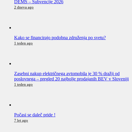
DEMS – Subvencije 2026
2 dneva ago
Kako se financirajo podobna združenja po svetu?
1 teden ago
Zasebni nakup električnega avtomobila je 30 % dražji od
poslovnega – pregled 20 najbolje prodajanih BEV v Sloveniji
1 teden ago
Počasi se daleč pride !
7 let ago