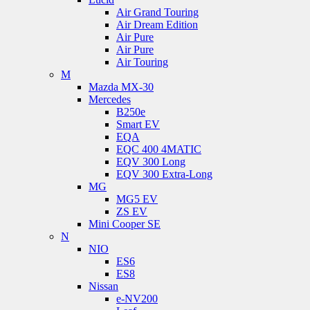
Air Grand Touring
Air Dream Edition
Air Pure
Air Pure
Air Touring
M
Mazda MX-30
Mercedes
B250e
Smart EV
EQA
EQC 400 4MATIC
EQV 300 Long
EQV 300 Extra-Long
MG
MG5 EV
ZS EV
Mini Cooper SE
N
NIO
ES6
ES8
Nissan
e-NV200