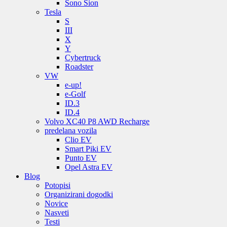
Sono Sion
Tesla
S
III
X
Y
Cybertruck
Roadster
VW
e-up!
e-Golf
ID.3
ID.4
Volvo XC40 P8 AWD Recharge
predelana vozila
Clio EV
Smart Piki EV
Punto EV
Opel Astra EV
Blog
Potopisi
Organizirani dogodki
Novice
Nasveti
Testi