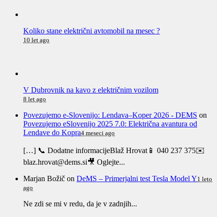
Koliko stane električni avtomobil na mesec ?
10 let ago
V Dubrovnik na kavo z električnim vozilom
8 let ago
Povezujemo e-Slovenijo: Lendava–Koper 2026 - DEMS
on
Povezujemo eSlovenijo 2025 7.0: Električna avantura od
Lendave do Kopra
4 meseci ago
[…] 📞 Dodatne informacijeBlaž Hrovat📱 040 237 375✉️
blaz.hrovat@dems.si🎥 Oglejte...
Marjan Božič
on
DeMS – Primerjalni test Tesla Model Y
1 leto
ago
Ne zdi se mi v redu, da je v zadnjih...