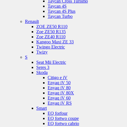
Taycan Cross Turismo
Taycan 4S
Taycan 4S Plus
Taycan Turbo
Renault
ZOE ZE50 R110
Zoe ZE50 R135
Zoe ZE40 R110
Kangoo Maxi ZE 33
Twingo Electric
Twizy
S
Seat Mii Electric
Seres 3
Skoda
Citigo e iV
Enyaq iV 50
Enyaq iV 80
Enyaq iV 80X
Enyaq iV 60
Enyaq iV RS
Smart
EQ forfour
EQ fortwo coupe
EQ fortwo cabrio