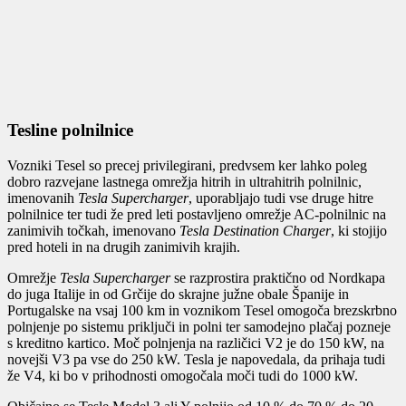
Tesline polnilnice
Vozniki Tesel so precej privilegirani, predvsem ker lahko poleg
dobro razvejane lastnega omrežja hitrih in ultrahitrih polnilnic,
imenovanih
Tesla Supercharger
, uporabljajo tudi vse druge hitre
polnilnice ter tudi že pred leti postavljeno omrežje AC-polnilnic na
zanimivih točkah, imenovano
Tesla Destination Charger
, ki stojijo
pred hoteli in na drugih zanimivih krajih.
Omrežje
Tesla Supercharger
se razprostira praktično od Nordkapa
do juga Italije in od Grčije do skrajne južne obale Španije in
Portugalske na vsaj 100 km in voznikom Tesel omogoča brezskrbno
polnjenje po sistemu priključi in polni ter samodejno plačaj pozneje
s kreditno kartico. Moč polnjenja na različici V2 je do 150 kW, na
novejši V3 pa vse do 250 kW. Tesla je napovedala, da prihaja tudi
že V4, ki bo v prihodnosti omogočala moči tudi do 1000 kW.