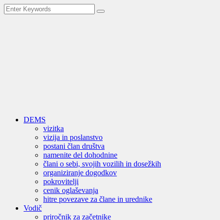
DEMS
vizitka
vizija in poslanstvo
postani član društva
namenite del dohodnine
člani o sebi, svojih vozilih in dosežkih
organiziranje dogodkov
pokrovitelji
cenik oglaševanja
hitre povezave za člane in urednike
Vodič
priročnik za začetnike