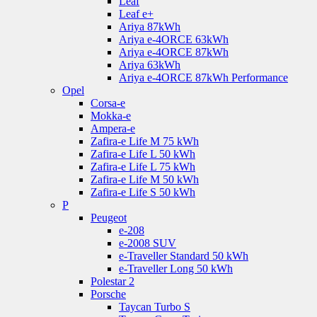
Leaf
Leaf e+
Ariya 87kWh
Ariya e-4ORCE 63kWh
Ariya e-4ORCE 87kWh
Ariya 63kWh
Ariya e-4ORCE 87kWh Performance
Opel
Corsa-e
Mokka-e
Ampera-e
Zafira-e Life M 75 kWh
Zafira-e Life L 50 kWh
Zafira-e Life L 75 kWh
Zafira-e Life M 50 kWh
Zafira-e Life S 50 kWh
P
Peugeot
e-208
e-2008 SUV
e-Traveller Standard 50 kWh
e-Traveller Long 50 kWh
Polestar 2
Porsche
Taycan Turbo S