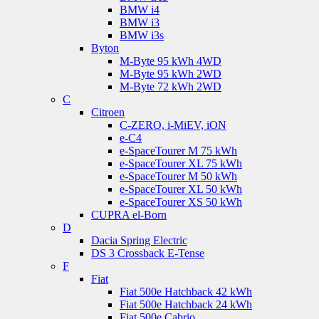
BMW i4
BMW i3
BMW i3s
Byton
M-Byte 95 kWh 4WD
M-Byte 95 kWh 2WD
M-Byte 72 kWh 2WD
C
Citroen
C-ZERO, i-MiEV, iON
e-C4
e-SpaceTourer M 75 kWh
e-SpaceTourer XL 75 kWh
e-SpaceTourer M 50 kWh
e-SpaceTourer XL 50 kWh
e-SpaceTourer XS 50 kWh
CUPRA el-Born
D
Dacia Spring Electric
DS 3 Crossback E-Tense
F
Fiat
Fiat 500e Hatchback 42 kWh
Fiat 500e Hatchback 24 kWh
Fiat 500e Cabrio