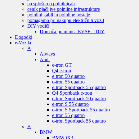
na splošno o polnilnicah
cenik plačljive polnilne infrastrukture
polnilni kabli in polnilne postaje
pomagamo pri nakupu električnih vozil
DIY vodiči
Domača polnilnica EVSE – DIY
Dogodki
e-Vozila
A
Aiways
Audi
e-tron GT
Q4 e-tron
e-tron 50 quattro
e-tron 55 quattro
e-tron Sportback 55 quattro
Q4 Sportback e-tron
e-tron Sportback 50 quattro
e-tron S 55 quattro
e-tron S Sportback 55 quattro
e-tron 55 quattro
e-tron Sportback 55 quattro
B
BMW
BMW iX3