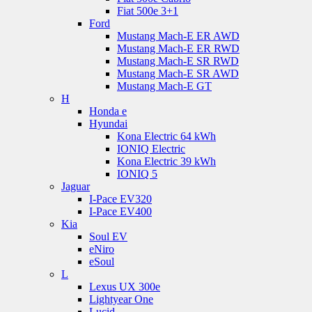
Fiat 500e 3+1
Ford
Mustang Mach-E ER AWD
Mustang Mach-E ER RWD
Mustang Mach-E SR RWD
Mustang Mach-E SR AWD
Mustang Mach-E GT
H
Honda e
Hyundai
Kona Electric 64 kWh
IONIQ Electric
Kona Electric 39 kWh
IONIQ 5
Jaguar
I-Pace EV320
I-Pace EV400
Kia
Soul EV
eNiro
eSoul
L
Lexus UX 300e
Lightyear One
Lucid