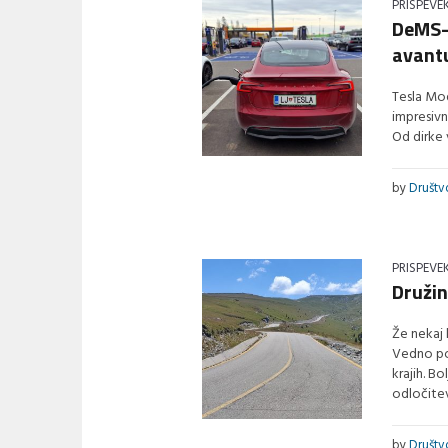
PRISPEVE
DeMS-o
avant
Tesla Mod
impresivn
Od dirke 
by
Društ
PRISPEVE
Družin
Že nekaj 
Vedno po
krajih. Bo
odločite
by
Društ