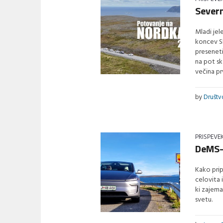
Severni
Mladi jel
koncev Sl
preseneti
na pot sk
večina pr
by
Društ
PRISPEVE
DeMS-
Kako prip
celovita i
ki zajema
svetu.