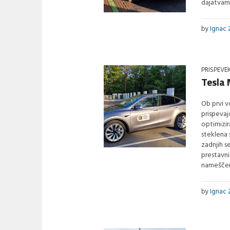
dajatvam
by
Ignac 
PRISPEVE
Tesla 
Ob prvi v
prispevaj
optimizir
steklena 
zadnjih s
prestavni
nameščen
by
Ignac 