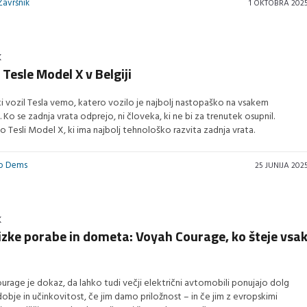
Završnik
1 OKTOBRA 202
K
Tesle Model X v Belgiji
iki vozil Tesla vemo, katero vozilo je najbolj nastopaško na vsakem
u. Ko se zadnja vrata odprejo, ni človeka, ki ne bi za trenutek osupnil.
 Tesli Model X, ki ima najbolj tehnološko razvita zadnja vrata.
vo Dems
25 JUNIJA 202
K
izke porabe in dometa: Voyah Courage, ko šteje vsa
rage je dokaz, da lahko tudi večji električni avtomobili ponujajo dolg
obje in učinkovitost, če jim damo priložnost – in če jim z evropskimi