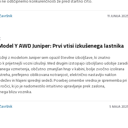
i ne odščipnemo konkurenčnosti že pred startno črto.
Završnik
11 JUNIJA 202
K
Model Y AWD Juniper: Prvi vtisi izkušenega lastnika
ožnji z modelom Juniper sem opazil številne izboljšave, ki znatno
o k prijetnejši vozni izkušnji. Med drugim izstopajo izboljšano udobje zaradi
anega vzmetenja, občutno zmanjšan hrup v kabini, bolje zvočno izolirana
streha, prefinjeno oblikovana notranjost, električno nastavljiv naklon
edežev in hlajeni sprednji sedeži. Posebej omembe vredna je sprememba pri
 ročici, ki jo je nadomestilo intuitivno upravljanje prek zaslona,
ega blizu voznika.
Završnik
5 MAJA 202