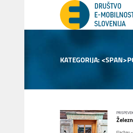
KATEGORIJA: <SPAN>P
PRISPEVE
Železn
Flachau –