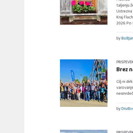
taljenju 
Ustrezna 
Kraj Flac
2026. Po 
by
Boštja
PRISPEVE
Brez n
Cilj ni d
varovanje
nesmrdeči
by
Društ
PRISPEVE