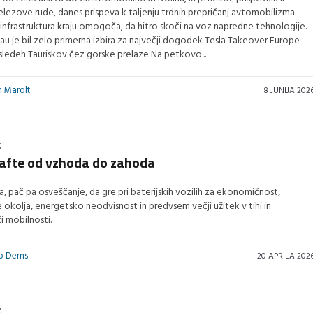
železove rude, danes prispeva k taljenju trdnih prepričanj avtomobilizma.
infrastruktura kraju omogoča, da hitro skoči na voz napredne tehnologije.
hau je bil zelo primerna izbira za največji dogodek Tesla Takeover Europe
sledeh Tauriskov čez gorske prelaze Na petkovo...
n Marolt
8 JUNIJA 202
K
afte od vzhoda do zahoda
irka, pač pa osveščanje, da gre pri baterijskih vozilih za ekonomičnost,
 okolja, energetsko neodvisnost in predvsem večji užitek v tihi in
 mobilnosti.
vo Dems
20 APRILA 202
K