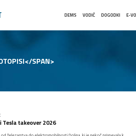
DEMS
VODIČ
DOGODKI
E-VO
OTOPISI</SPAN>
K
i Tesla takeover 2026
 od železarstva do elektromobilnosti Dolina, ki je nekoč prispevala k