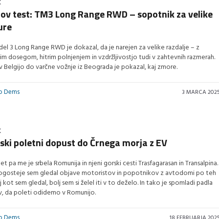
K
v test: TM3 Long Range RWD – sopotnik za velike
ure
el 3 Long Range RWD je dokazal, da je narejen za velike razdalje – z
im dosegom, hitrim polnjenjem in vzdržljivostjo tudi v zahtevnih razmerah.
v Belgijo do varčne vožnje iz Beograda je pokazal, kaj zmore.
vo Dems
3 MARCA 202
K
ski poletni dopust do Črnega morja z EV
let pa me je srbela Romunija in njeni gorski cesti Trasfagarasan in Transalpina.
gosteje sem gledal objave motoristov in popotnikov z avtodomi po teh
lj kot sem gledal, bolj sem si želel iti v to deželo. In tako je spomladi padla
v, da poleti odidemo v Romunijo.
vo Dems
18 FEBRUARJA 202