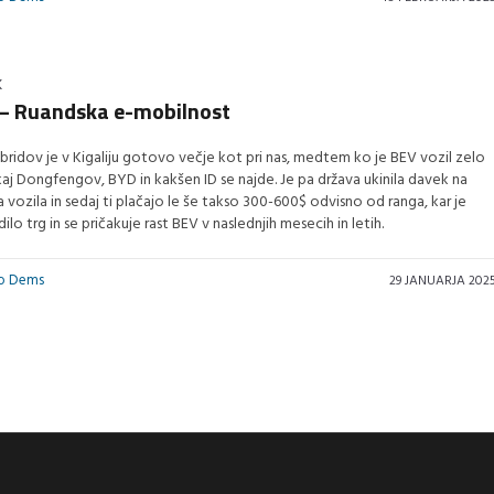
K
– Ruandska e-mobilnost
ibridov je v Kigaliju gotovo večje kot pri nas, medtem ko je BEV vozil zelo
aj Dongfengov, BYD in kakšen ID se najde. Je pa država ukinila davek na
a vozila in sedaj ti plačajo le še takso 300-600$ odvisno od ranga, kar je
lo trg in se pričakuje rast BEV v naslednjih mesecih in letih.
vo Dems
29 JANUARJA 202