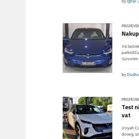
by
Ignac 
PRISPEVE
Nakup 
Vsi lastn
parkirišč
Govorim o
by
Društ
PRISPEVE
Test n
vat
Voyah Cou
doseg, ud