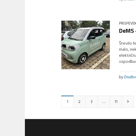
PRISPEVE
DeMS 
Število h
malo, nek
električn
vzpodbudi
by
Društ
1
2
3
…
11