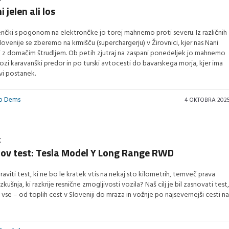
 jelen ali los
enčki s pogonom na elektrončke jo torej mahnemo proti severu. Iz različnih
ovenije se zberemo na krmišču (superchargerju) v Žirovnici, kjer nas Nani
 z domačim štrudljem. Ob petih zjutraj na zaspani ponedeljek jo mahnemo
ozi karavanški predor in po turski avtocesti do bavarskega morja, kjer ima
vi postanek.
vo Dems
4 OKTOBRA 202
K
ov test: Tesla Model Y Long Range RWD
raviti test, ki ne bo le kratek vtis na nekaj sto kilometrih, temveč prava
zkušnja, ki razkrije resnične zmogljivosti vozila? Naš cilj je bil zasnovati test,
 vse – od toplih cest v Sloveniji do mraza in vožnje po najsevernejši cesti na