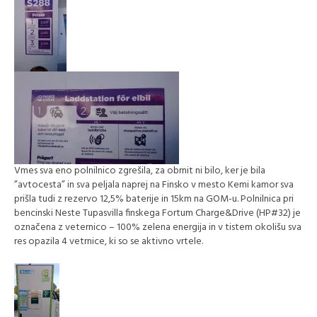
Vmes sva eno polnilnico zgrešila, za obrnit ni bilo, ker je bila
”avtocesta” in sva peljala naprej na Finsko v mesto Kemi kamor sva
prišla tudi z rezervo 12,5% baterije in 15km na GOM-u. Polnilnica pri
bencinski Neste Tupasvilla finskega Fortum Charge&Drive (HP#32) je
označena z veternico – 100% zelena energija in v tistem okolišu sva
res opazila 4 vetrnice, ki so se aktivno vrtele.