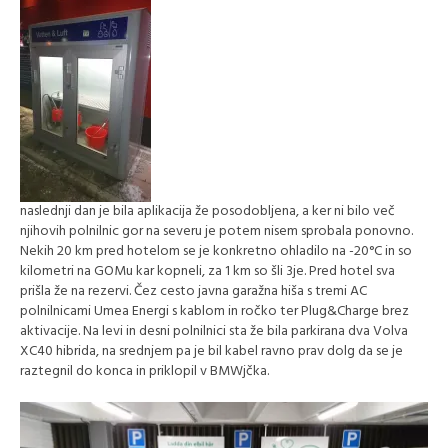
naslednji dan je bila aplikacija že posodobljena, a ker ni bilo več
njihovih polnilnic gor na severu je potem nisem sprobala ponovno.
Nekih 20 km pred hotelom se je konkretno ohladilo na -20°C in so
kilometri na GOMu kar kopneli, za 1 km so šli 3je. Pred hotel sva
prišla že na rezervi. Čez cesto javna garažna hiša s tremi AC
polnilnicami Umea Energi s kablom in ročko ter Plug&Charge brez
aktivacije. Na levi in desni polnilnici sta že bila parkirana dva Volva
XC40 hibrida, na srednjem pa je bil kabel ravno prav dolg da se je
raztegnil do konca in priklopil v BMWjčka.