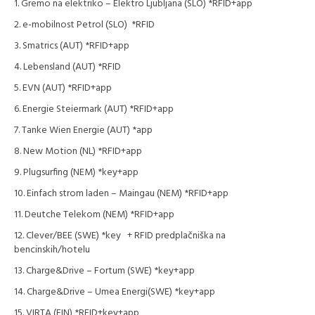
Gremo na elektriko – Elektro Ljubljana (SLO) *RFID+app
e-mobilnost Petrol (SLO) *RFID
Smatrics (AUT) *RFID+app
Lebensland (AUT) *RFID
EVN (AUT) *RFID+app
Energie Steiermark (AUT) *RFID+app
Tanke Wien Energie (AUT) *app
New Motion (NL) *RFID+app
Plugsurfing (NEM) *key+app
Einfach strom laden – Maingau (NEM) *RFID+app
Deutche Telekom (NEM) *RFID+app
Clever/BEE (SWE) *key + RFID predplačniška na
bencinskih/hotelu
Charge&Drive – Fortum (SWE) *key+app
Charge&Drive – Umea Energi(SWE) *key+app
VIRTA (FIN) *RFID+key+app