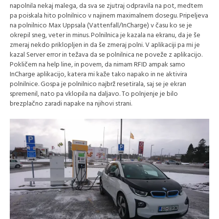
napolnila nekaj malega, da sva se zjutraj odpravila na pot, medtem
pa poiskala hito polnilnico v najinem maximalnem dosegu. Pripeljeva
na polnilnico Max Uppsala (Vattenfall/InCharge) v času ko se je
okrepil sneg, veter in minus. Polnilnica je kazala na ekranu, da je še
zmeraj nekdo priklopljen in da še zmeraj polni. V aplikaciji pa mi je
kazal Server error in težava da se polnilnica ne poveže z aplikacijo.
Pokličem na help line, in povem, da nimam RFID ampak samo
InCharge aplikacijo, katera mi kaže tako napako in ne aktivira
polnilnice. Gospa je polnilnico najbrž resetirala, saj se je ekran
spremenil, nato pa vklopila na daljavo. To polnjenje je bilo
brezplačno zaradi napake na njihovi strani.