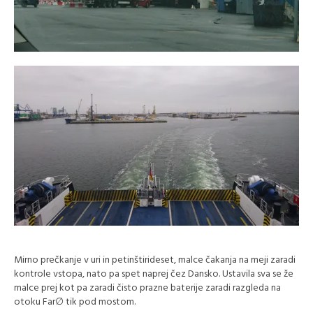
Mirno prečkanje v uri in petinštirideset, malce čakanja na meji zaradi
kontrole vstopa, nato pa spet naprej čez Dansko. Ustavila sva se že
malce prej kot pa zaradi čisto prazne baterije zaradi razgleda na
otoku Far∅ tik pod mostom.