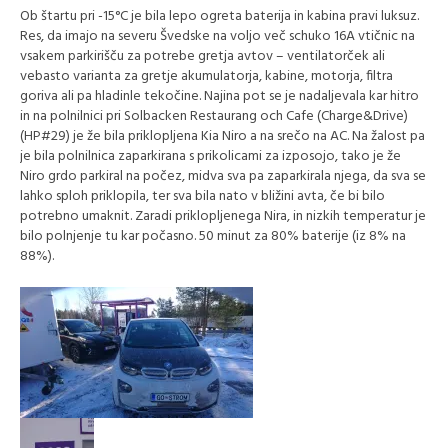
Ob štartu pri -15°C je bila lepo ogreta baterija in kabina pravi luksuz.
Res, da imajo na severu Švedske na voljo več schuko 16A vtičnic na
vsakem parkirišču za potrebe gretja avtov – ventilatorček ali
vebasto varianta za gretje akumulatorja, kabine, motorja, filtra
goriva ali pa hladinle tekočine. Najina pot se je nadaljevala kar hitro
in na polnilnici pri Solbacken Restaurang och Cafe (Charge&Drive)
(HP#29) je že bila priklopljena Kia Niro a na srečo na AC. Na žalost pa
je bila polnilnica zaparkirana s prikolicami za izposojo, tako je že
Niro grdo parkiral na počez, midva sva pa zaparkirala njega, da sva se
lahko sploh priklopila, ter sva bila nato v bližini avta, če bi bilo
potrebno umaknit. Zaradi priklopljenega Nira, in nizkih temperatur je
bilo polnjenje tu kar počasno. 50 minut za 80% baterije (iz 8% na
88%).