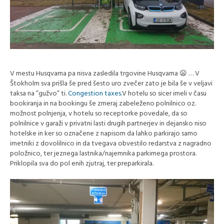
V mestu Husqvarna pa nisva zasledila trgovine Husqvarna 😦 … V
Štokholm sva prišla še pred šesto uro zvečer zato je bila še v veljavi
taksa na ”gužvo” ti.
Congestion taxes.
V hotelu so sicer imeli v času
bookiranja in na bookingu še zmeraj zabeleženo polnilnico oz.
možnost polnjenja, v hotelu so receptorke povedale, da so
polnilnice v garaži v privatni lasti drugih partnerjev in dejansko niso
hotelske in ker so označene z napisom da lahko parkirajo samo
imetniki z dovolilnico in da tvegava obvestilo redarstva z nagradno
položnico, ter jeznega lastnika/najemnika parkirnega prostora.
Priklopila sva do pol enih zjutraj, ter preparkirala.