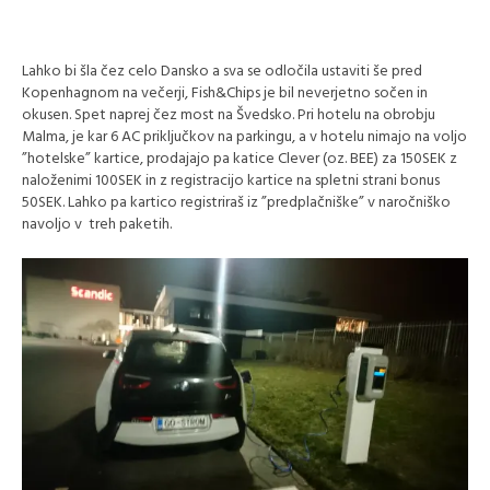
Lahko bi šla čez celo Dansko a sva se odločila ustaviti še pred
Kopenhagnom na večerji, Fish&Chips je bil neverjetno sočen in
okusen. Spet naprej čez most na Švedsko. Pri hotelu na obrobju
Malma, je kar 6 AC priključkov na parkingu, a v hotelu nimajo na voljo
”hotelske” kartice, prodajajo pa katice Clever (oz. BEE) za 150SEK z
naloženimi 100SEK in z registracijo kartice na spletni strani bonus
50SEK. Lahko pa kartico registriraš iz ”predplačniške” v naročniško
navoljo v treh paketih.