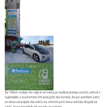
Še 110km vožnje do cilja in se nama je naslikal prelep sončni zahod v
ogledalih, a sva hotela čim prej priti do hotela, še po svetlem zato
se nisva ustavljala. Na srečo na celotni poti nisva srečala divjadi na
cesti, le na travnikih ob gozdu za ograjo.