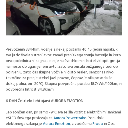
Prevoženih 3344km, vožnje z nekaj postanki 40:45 (edini napaki, ki
sva ju doživela s strani avta: zaradi prenizkega stanja baterije in ker v
prvo polnilnica ni zagnala nekje na švedskem ni hotel vklopit gretja
na mestu ob ugasnjenem avtu, zato sva pustila prižganega tudi ob
polnjenju, zato čas skupne vožnje ni čisto realen; senzor za nivo
tekočine za pranje stekel javil prazno, čeprav je bila posoda še
dokaj polna, pri -20°C). Skupna povprečna poraba 18.7kWh/100km, in
povprečna hitrost 84.8km/h.
6. DAN Četrtek: Lehtojarvi AURORA EMOTION
Lep sončen dan, pri samo -9°C sva se šla vozit z električnimi sankami
eSLED finskega proizvajalca
Aurora Powertrains.
Ponudnik
elektrinega safarija je
Aurora Emotion
, z vodičema
Frodo
in Ossi.