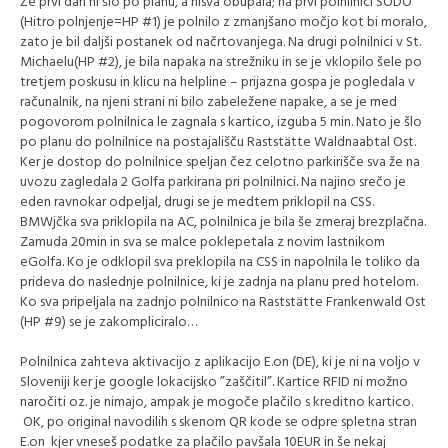
Že prvi dan ni šlo po planu, a nisva obupala; na prvi polnilnici SODO
(Hitro polnjenje=HP #1) je polnilo z zmanjšano močjo kot bi moralo,
zato je bil daljši postanek od načrtovanjega. Na drugi polnilnici v St.
Michaelu(HP #2), je bila napaka na strežniku in se je vklopilo šele po
tretjem poskusu in klicu na helpline – prijazna gospa je pogledala v
računalnik, na njeni strani ni bilo zabeležene napake, a se je med
pogovorom polnilnica le zagnala s kartico, izguba 5 min. Nato je šlo
po planu do polnilnice na postajališču Raststätte Waldnaabtal Ost.
Ker je dostop do polnilnice speljan čez celotno parkirišče sva že na
uvozu zagledala 2 Golfa parkirana pri polnilnici. Na najino srečo je
eden ravnokar odpeljal, drugi se je medtem priklopil na CSS.
BMWjčka sva priklopila na AC, polnilnica je bila še zmeraj brezplačna.
Zamuda 20min in sva se malce poklepetala z novim lastnikom
eGolfa. Ko je odklopil sva preklopila na CSS in napolnila le toliko da
prideva do naslednje polnilnice, ki je zadnja na planu pred hotelom.
Ko sva pripeljala na zadnjo polnilnico na Raststätte Frankenwald Ost
(HP #9) se je zakompliciralo…
Polnilnica zahteva aktivacijo z aplikacijo E.on (DE), ki je ni na voljo v
Sloveniji ker je google lokacijsko ”zaščitil”. Kartice RFID ni možno
naročiti oz. je nimajo, ampak je mogoče plačilo s kreditno kartico.
OK, po original navodilih s skenom QR kode se odpre spletna stran
E.on kjer vneseš podatke za plačilo pavšala 10EUR in še nekaj