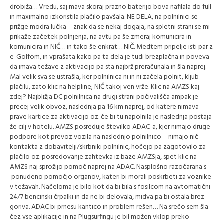
drobiža… Vredu, saj mava skoraj prazno baterijo bova nafilala do full
in maximalno izkoristila plačilo pavšala. NE DELA, na polnilnici se
prižge modra lučka – znak da se nekaj dogaja, na spletni strani se mi
prikaže začetek polnjenja, na avtu pa še zmeraj komunicira in
komunicira in NIČ… in tako še enkrat… NIČ. Medtem pripelje isti par z
e-Golfom, in vprašata kako pa ta dela je tudi brezplačna in poveva
da imava težave z aktivacijo pa sta najbrž preračunala in šla naprej.
Mal velik sva se ustrašla, ker polnilnica ni in ni začela polnit, kljub
plačilu, zato klic na helpline; NIČ takoj ven vrže. Klic na AMZS kaj
zdej? Najbližja DC polnilnica na drugi strani počivališča ampak je
precej velik obvoz, naslednja pa 16 km naprej, od katere nimava
prave kartice za aktivacijo oz. če bi tu napolnila je naslednja postaja
že cilj v hotelu. AMZS posreduje številko ADAC-a, kjer nimajo druge
podpore kot prevoz vozila na naslednjo polnilnico – nimajo nič
kontakta z dobavitelji/skrbniki polnilnic, hočejo pa zagotovilo za
plačilo oz. posredovanje zahtevka iz baze AMZSja, spet klic na
AMZS naj sprožijo pomoč naprej na ADAC. Nasplošno razočarana s
ponudeno pomočjo organov, kateri bi morali poskrbeti za voznike
v težavah. Načeloma je bilo kot da bi bila s fosilcom na avtomatični
24/7 bencinski črpalki in da ne bi delovala, midva pa bi ostala brez
goriva. ADAC bi prnesu kantico in problem rešen… Na srečo sem šla
čez vse aplikacije in na Plugsurfingu je bil možen vklop preko