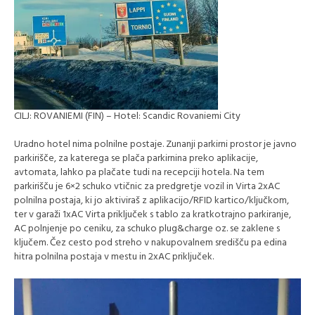
CILJ: ROVANIEMI (FIN) – Hotel: Scandic Rovaniemi City
Uradno hotel nima polnilne postaje. Zunanji parkirni prostor je javno
parkirišče, za katerega se plača parkirnina preko aplikacije,
avtomata, lahko pa plačate tudi na recepciji hotela. Na tem
parkirišču je 6×2 schuko vtičnic za predgretje vozil in Virta 2xAC
polnilna postaja, ki jo aktiviraš z aplikacijo/RFID kartico/ključkom,
ter v garaži 1xAC Virta priključek s tablo za kratkotrajno parkiranje,
AC polnjenje po ceniku, za schuko plug&charge oz. se zaklene s
ključem. Čez cesto pod streho v nakupovalnem središču pa edina
hitra polnilna postaja v mestu in 2xAC priključek.