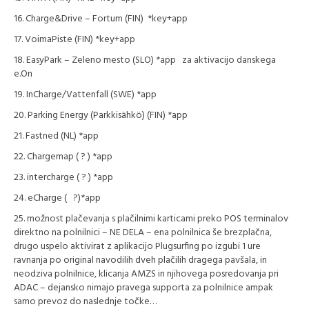
Charge&Drive – Fortum (FIN) *key+app
VoimaPiste (FIN) *key+app
EasyPark – Zeleno mesto (SLO) *app za aktivacijo danskega
e.On
InCharge/Vattenfall (SWE) *app
Parking Energy (Parkkisähkö) (FIN) *app
Fastned (NL) *app
Chargemap ( ? ) *app
intercharge ( ? ) *app
eCharge ( ?)*app
možnost plačevanja s plačilnimi karticami preko POS terminalov
direktno na polnilnici – NE DELA – ena polnilnica še brezplačna,
drugo uspelo aktivirat z aplikacijo Plugsurfing po izgubi 1 ure
ravnanja po original navodilih dveh plačilih dragega pavšala, in
neodziva polnilnice, klicanja AMZS in njihovega posredovanja pri
ADAC – dejansko nimajo pravega supporta za polnilnice ampak
samo prevoz do naslednje točke…