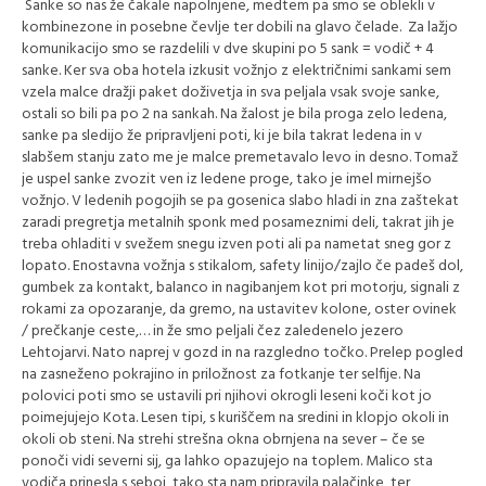
Sanke so nas že čakale napolnjene, medtem pa smo se oblekli v
kombinezone in posebne čevlje ter dobili na glavo čelade. Za lažjo
komunikacijo smo se razdelili v dve skupini po 5 sank = vodič + 4
sanke. Ker sva oba hotela izkusit vožnjo z električnimi sankami sem
vzela malce dražji paket doživetja in sva peljala vsak svoje sanke,
ostali so bili pa po 2 na sankah. Na žalost je bila proga zelo ledena,
sanke pa sledijo že pripravljeni poti, ki je bila takrat ledena in v
slabšem stanju zato me je malce premetavalo levo in desno. Tomaž
je uspel sanke zvozit ven iz ledene proge, tako je imel mirnejšo
vožnjo. V ledenih pogojih se pa gosenica slabo hladi in zna zaštekat
zaradi pregretja metalnih sponk med posameznimi deli, takrat jih je
treba ohladiti v svežem snegu izven poti ali pa nametat sneg gor z
lopato. Enostavna vožnja s stikalom, safety linijo/zajlo če padeš dol,
gumbek za kontakt, balanco in nagibanjem kot pri motorju, signali z
rokami za opozaranje, da gremo, na ustavitev kolone, oster ovinek
/ prečkanje ceste,… in že smo peljali čez zaledenelo jezero
Lehtojarvi. Nato naprej v gozd in na razgledno točko. Prelep pogled
na zasneženo pokrajino in priložnost za fotkanje ter selfije. Na
polovici poti smo se ustavili pri njihovi okrogli leseni koči kot jo
poimejujejo Kota. Lesen tipi, s kuriščem na sredini in klopjo okoli in
okoli ob steni. Na strehi strešna okna obrnjena na sever – če se
ponoči vidi severni sij, ga lahko opazujejo na toplem. Malico sta
vodiča prinesla s seboj, tako sta nam pripravila palačinke, ter