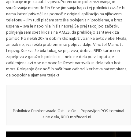
aplikacije in je zalaufal v prvo. Po eni uri in pol zmrzovanja, in
spraševanja mimoidočih če se jim sanja kaj o tej polnilnici oz. če bi
nama kateri priskočil na pomoč z original aplikacijo na njihovem
telefonu – jim tudi plačam stroške polnjenja ni problema, a brez
uspeha – sva le napolnila in šla naprej. Še prej takoj po začetku
polnjenja sem spet klicala na AMZS, da prekličejo zahtevek za
pomoč. Po nekih 20km dobim klic najbrž voznika avtovleke. Hvala,
ampak ne, sva rešila problem in se peljeva dalje. V hotel Marriott
Leipzig. Ker sva že bila tukaj, se prijaviva, dobiva RFID kartico in
zapeljeva v garažo h polnilnici – neki ne dela prav, loputa je
odklenjena avto se ne poveže. Reset varovalk in dela tako kot
mora. Polnjenje čez noč in naštiman odhod, ker bova natempirana,
da popoldne ujameva trajekt.
Polnilnica Frankenwaald Ost – e.On – Pripravljen POS terminal
a ne dela, RFID možnosti ni…