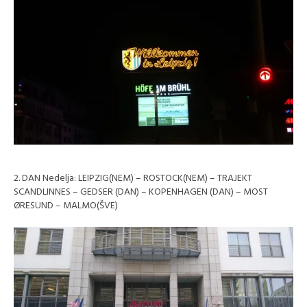
2. DAN Nedelja: LEIPZIG(NEM) – ROSTOCK(NEM) – TRAJEKT
SCANDLINNES – GEDSER (DAN) – KOPENHAGEN (DAN) – MOST
ØRESUND – MALMO(ŠVE)