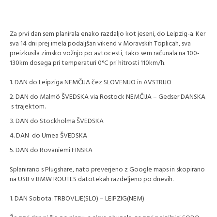
Za prvi dan sem planirala enako razdaljo kot jeseni, do Leipzig-a. Ker
sva 14 dni prej imela podaljšan vikend v Moravskih Toplicah, sva
preizkusila zimsko vožnjo po avtocesti, tako sem računala na 100-
130km dosega pri temperaturi 0°C pri hitrosti 110km/h.
DAN do Leipziga NEMČIJA čez SLOVENIJO in AVSTRIJO
DAN do Malmö ŠVEDSKA via Rostock NEMČIJA – Gedser DANSKA
s trajektom.
DAN do Stockholma ŠVEDSKA
DAN do Umea ŠVEDSKA
DAN do Rovaniemi FINSKA
Splanirano s Plugshare, nato preverjeno z Google maps in skopirano
na USB v BMW ROUTES datotekah razdeljeno po dnevih.
DAN Sobota: TRBOVLJE(SLO) – LEIPZIG(NEM)