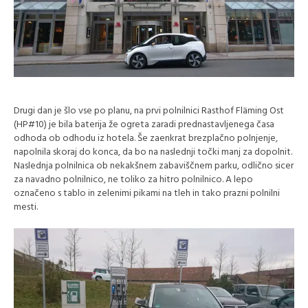
Drugi dan je šlo vse po planu, na prvi polnilnici Rasthof Fläming Ost
(HP#10) je bila baterija že ogreta zaradi prednastavljenega časa
odhoda ob odhodu iz hotela. Še zaenkrat brezplačno polnjenje,
napolnila skoraj do konca, da bo na naslednji točki manj za dopolnit.
Naslednja polnilnica ob nekakšnem zabaviščnem parku, odlično sicer
za navadno polnilnico, ne toliko za hitro polnilnico. A lepo
označeno s tablo in zelenimi pikami na tleh in tako prazni polnilni
mesti.