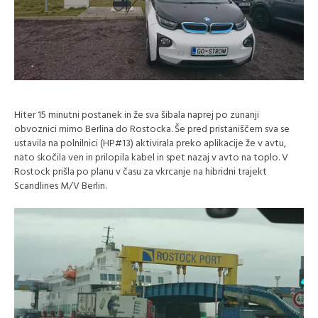
Hiter 15 minutni postanek in že sva šibala naprej po zunanji
obvoznici mimo Berlina do Rostocka. Še pred pristaniščem sva se
ustavila na polnilnici (HP#13) aktivirala preko aplikacije že v avtu,
nato skočila ven in prilopila kabel in spet nazaj v avto na toplo. V
Rostock prišla po planu v času za vkrcanje na hibridni trajekt
Scandlines M/V Berlin.