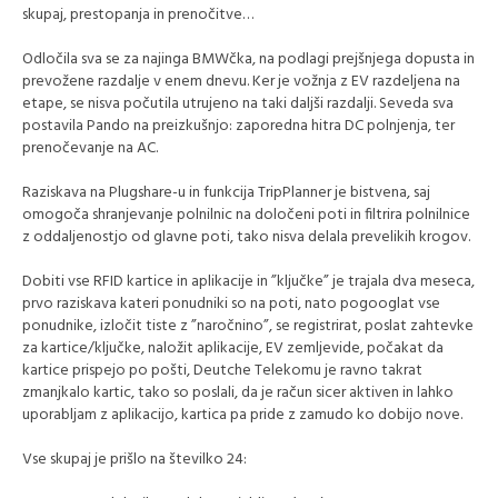
skupaj, prestopanja in prenočitve…
Odločila sva se za najinga BMWčka, na podlagi prejšnjega dopusta in
prevožene razdalje v enem dnevu. Ker je vožnja z EV razdeljena na
etape, se nisva počutila utrujeno na taki daljši razdalji. Seveda sva
postavila Pando na preizkušnjo: zaporedna hitra DC polnjenja, ter
prenočevanje na AC.
Raziskava na Plugshare-u in funkcija TripPlanner je bistvena, saj
omogoča shranjevanje polnilnic na določeni poti in filtrira polnilnice
z oddaljenostjo od glavne poti, tako nisva delala prevelikih krogov.
Dobiti vse RFID kartice in aplikacije in ”ključke” je trajala dva meseca,
prvo raziskava kateri ponudniki so na poti, nato pogooglat vse
ponudnike, izločit tiste z ”naročnino”, se registrirat, poslat zahtevke
za kartice/ključke, naložit aplikacije, EV zemljevide, počakat da
kartice prispejo po pošti, Deutche Telekomu je ravno takrat
zmanjkalo kartic, tako so poslali, da je račun sicer aktiven in lahko
uporabljam z aplikacijo, kartica pa pride z zamudo ko dobijo nove.
Vse skupaj je prišlo na številko 24: