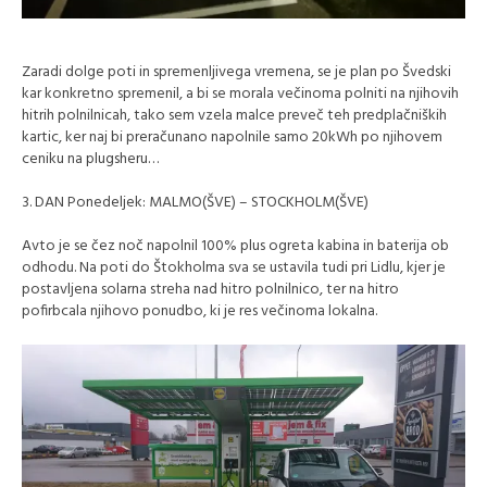
Zaradi dolge poti in spremenljivega vremena, se je plan po Švedski
kar konkretno spremenil, a bi se morala večinoma polniti na njihovih
hitrih polnilnicah, tako sem vzela malce preveč teh predplačniških
kartic, ker naj bi preračunano napolnile samo 20kWh po njihovem
ceniku na plugsheru…
3. DAN Ponedeljek: MALMO(ŠVE) – STOCKHOLM(ŠVE)
Avto je se čez noč napolnil 100% plus ogreta kabina in baterija ob
odhodu. Na poti do Štokholma sva se ustavila tudi pri Lidlu, kjer je
postavljena solarna streha nad hitro polnilnico, ter na hitro
pofirbcala njihovo ponudbo, ki je res večinoma lokalna.