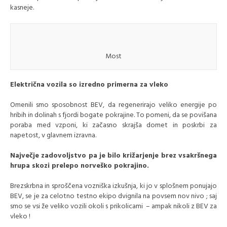
kasneje.
Most
Električna vozila so izredno primerna za vleko
Omenili smo sposobnost BEV, da regenerirajo veliko energije po
hribih in dolinah s fjordi bogate pokrajine. To pomeni, da se povišana
poraba med vzponi, ki začasno skrajša domet in poskrbi za
napetost, v glavnem izravna.
Največje zadovoljstvo pa je bilo križarjenje brez vsakršnega
hrupa skozi prelepo norveško pokrajino.
Brezskrbna in sproščena vozniška izkušnja, ki jo v splošnem ponujajo
BEV, se je za celotno testno ekipo dvignila na povsem nov nivo ; saj
smo se vsi že veliko vozili okoli s prikolicami – ampak nikoli z BEV za
vleko !