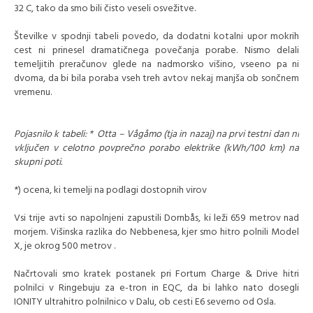
32 C, tako da smo bili čisto veseli osvežitve.
Številke v spodnji tabeli povedo, da dodatni kotalni upor mokrih
cest ni prinesel dramatičnega povečanja porabe. Nismo delali
temeljitih preračunov glede na nadmorsko višino, vseeno pa ni
dvoma, da bi bila poraba vseh treh avtov nekaj manjša ob sončnem
vremenu.
Pojasnilo k tabeli: * Otta – Vågåmo (tja in nazaj) na prvi testni dan ni
vključen v celotno povprečno porabo elektrike (kWh/100 km) na
skupni poti.
*) ocena, ki temelji na podlagi dostopnih virov
Vsi trije avti so napolnjeni zapustili Dornbås, ki leži 659 metrov nad
morjem. Višinska razlika do Nebbenesa, kjer smo hitro polnili Model
X, je okrog 500 metrov .
Načrtovali smo kratek postanek pri Fortum Charge & Drive hitri
polnilci v Ringebuju za e-tron in EQC, da bi lahko nato dosegli
IONITY ultrahitro polnilnico v Dalu, ob cesti E6 severno od Osla.