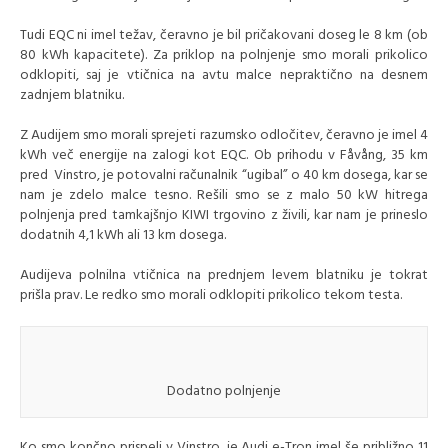
Tudi EQC ni imel težav, čeravno je bil pričakovani doseg le 8 km (ob
80 kWh kapacitete). Za priklop na polnjenje smo morali prikolico
odklopiti, saj je vtičnica na avtu malce nepraktično na desnem
zadnjem blatniku.
Z Audijem smo morali sprejeti razumsko odločitev, čeravno je imel 4
kWh več energije na zalogi kot EQC. Ob prihodu v Fåvång, 35 km
pred Vinstro, je potovalni računalnik “ugibal” o 40 km dosega, kar se
nam je zdelo malce tesno. Rešili smo se z malo 50 kW hitrega
polnjenja pred tamkajšnjo KIWI trgovino z živili, kar nam je prineslo
dodatnih 4,1 kWh ali 13 km dosega.
Audijeva polnilna vtičnica na prednjem levem blatniku je tokrat
prišla prav. Le redko smo morali odklopiti prikolico tekom testa.
Dodatno polnjenje
Ko smo končno prispeli v Vinstro, je Audi e-Tron imel še približno 11