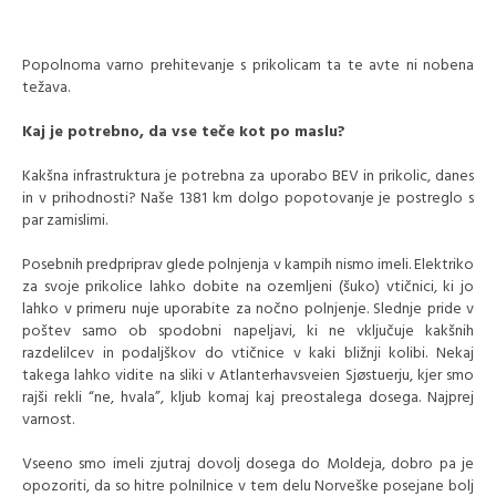
Popolnoma varno prehitevanje s prikolicam ta te avte ni nobena
težava.
Kaj je potrebno, da vse teče kot po maslu?
Kakšna infrastruktura je potrebna za uporabo BEV in prikolic, danes
in v prihodnosti?
Naše 1381 km dolgo popotovanje je postreglo s
par zamislimi.
Posebnih predpriprav glede polnjenja v kampih nismo imeli. Elektriko
za svoje prikolice lahko dobite na ozemljeni (šuko) vtičnici, ki jo
lahko v primeru nuje uporabite za nočno polnjenje. Slednje pride v
poštev samo ob spodobni napeljavi, ki ne vključuje kakšnih
razdelilcev in podaljškov do vtičnice v kaki bližnji kolibi. Nekaj
takega lahko vidite na sliki v Atlanterhavsveien Sjøstuerju, kjer smo
rajši rekli “ne, hvala”, kljub komaj kaj preostalega dosega. Najprej
varnost.
Vseeno smo imeli zjutraj dovolj dosega do Moldeja, dobro pa je
opozoriti, da so hitre polnilnice v tem delu Norveške posejane bolj