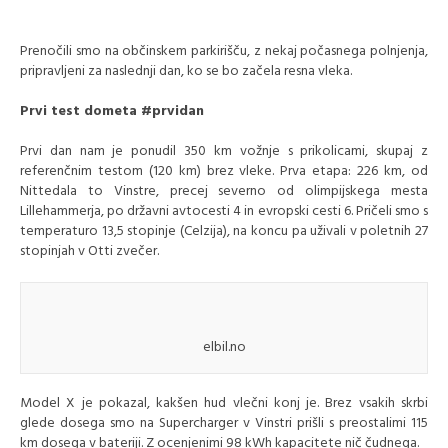
Prenočili smo na občinskem parkirišču, z nekaj počasnega polnjenja,
pripravljeni za naslednji dan, ko se bo začela resna vleka.
Prvi test dometa #prvidan
Prvi dan nam je ponudil 350 km vožnje s prikolicami, skupaj z
referenčnim testom (120 km) brez vleke. Prva etapa: 226 km, od
Nittedala to Vinstre, precej severno od olimpijskega mesta
Lillehammerja, po državni avtocesti 4 in evropski cesti 6. Pričeli smo s
temperaturo 13,5 stopinje (Celzija), na koncu pa uživali v poletnih 27
stopinjah v Otti zvečer.
elbil.no
Model X je pokazal, kakšen hud vlečni konj je. Brez vsakih skrbi
glede dosega smo na Supercharger v Vinstri prišli s preostalimi 115
km dosega v bateriji. Z ocenjenimi 98 kWh kapacitete nič čudnega.