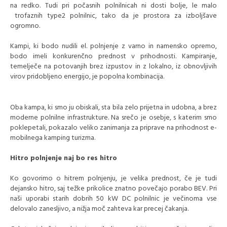
na redko. Tudi pri počasnih polnilnicah ni dosti bolje, le malo
trofaznih type2 polnilnic, tako da je prostora za izboljšave
ogromno.
Kampi, ki bodo nudili el. polnjenje z varno in namensko opremo,
bodo imeli konkurenčno prednost v prihodnosti. Kampiranje,
temelječe na potovanjih brez izpustov in z lokalno, iz obnovljivih
virov pridobljeno energijo, je popolna kombinacija.
Oba kampa, ki smo ju obiskali, sta bila zelo prijetna in udobna, a brez
moderne polnilne infrastrukture. Na srečo je osebje, s katerim smo
poklepetali, pokazalo veliko zanimanja za priprave na prihodnost e-
mobilnega kamping turizma.
Hitro polnjenje naj bo res hitro
Ko govorimo o hitrem polnjenju, je velika prednost, če je tudi
dejansko hitro, saj težke prikolice znatno povečajo porabo BEV. Pri
naši uporabi starih dobrih 50 kW DC polnilnic je večinoma vse
delovalo zanesljivo, a nižja moč zahteva kar precej čakanja.