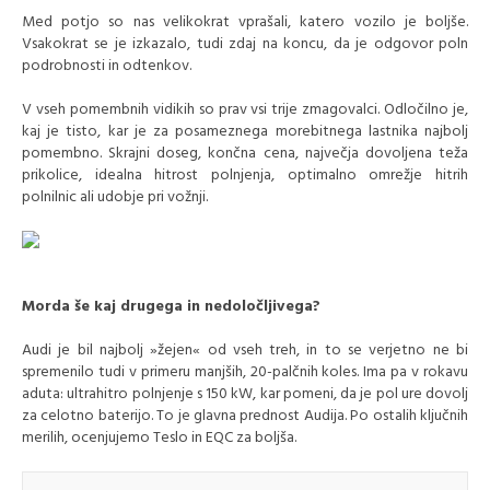
Med potjo so nas velikokrat vprašali, katero vozilo je boljše.
Vsakokrat se je izkazalo, tudi zdaj na koncu, da je odgovor poln
podrobnosti in odtenkov.
V vseh pomembnih vidikih so prav vsi trije zmagovalci. Odločilno je,
kaj je tisto, kar je za posameznega morebitnega lastnika najbolj
pomembno. Skrajni doseg, končna cena, največja dovoljena teža
prikolice, idealna hitrost polnjenja, optimalno omrežje hitrih
polnilnic ali udobje pri vožnji.
Morda še kaj drugega in nedoločljivega?
Audi je bil najbolj »žejen« od vseh treh, in to se verjetno ne bi
spremenilo tudi v primeru manjših, 20-palčnih koles. Ima pa v rokavu
aduta: ultrahitro polnjenje s 150 kW, kar pomeni, da je pol ure dovolj
za celotno baterijo. To je glavna prednost Audija. Po ostalih ključnih
merilih, ocenjujemo Teslo in EQC za boljša.