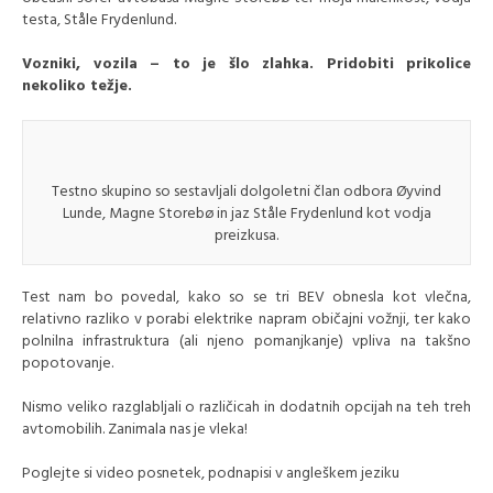
testa, Ståle Frydenlund.
Vozniki, vozila – to je šlo zlahka. Pridobiti prikolice
nekoliko težje.
Testno skupino so sestavljali dolgoletni član odbora Øyvind
Lunde, Magne Storebø in jaz Ståle Frydenlund kot vodja
preizkusa.
Test nam bo povedal, kako so se tri BEV obnesla kot vlečna,
relativno razliko v porabi elektrike napram običajni vožnji, ter kako
polnilna infrastruktura (ali njeno pomanjkanje) vpliva na takšno
popotovanje.
Nismo veliko razglabljali o različicah in dodatnih opcijah na teh treh
avtomobilih. Zanimala nas je vleka!
Poglejte si video posnetek, podnapisi v angleškem jeziku