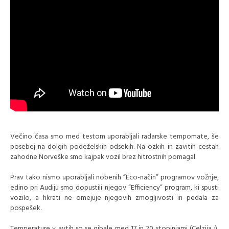
Večino časa smo med testom uporabljali radarske tempomate, še
posebej na dolgih podeželskih odsekih. Na ozkih in zavitih cestah
zahodne Norveške smo kajpak vozil brez hitrostnih pomagal.
Prav tako nismo uporabljali nobenih “Eco-način” programov vožnje,
edino pri Audiju smo dopustili njegov “Efficiency” program, ki spusti
vozilo, a hkrati ne omejuje njegovih zmogljivosti in pedala za
pospešek.
Temperature v avtih so se gibale med 17 in 20 stopinjami (Celzija :),