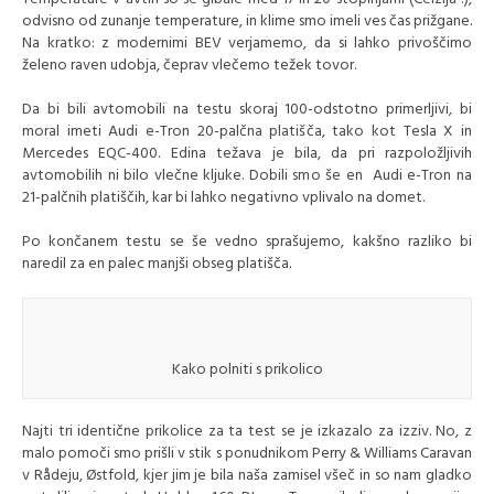
odvisno od zunanje temperature, in klime smo imeli ves čas prižgane.
Na kratko: z modernimi BEV verjamemo, da si lahko privoščimo
želeno raven udobja, čeprav vlečemo težek tovor.
Da bi bili avtomobili na testu skoraj 100-odstotno primerljivi, bi
moral imeti Audi e-Tron 20-palčna platišča, tako kot Tesla X in
Mercedes EQC-400. Edina težava je bila, da pri razpoložljivih
avtomobilih ni bilo vlečne kljuke. Dobili smo še en Audi e-Tron na
21-palčnih platiščih, kar bi lahko negativno vplivalo na domet.
Po končanem testu se še vedno sprašujemo, kakšno razliko bi
naredil za en palec manjši obseg platišča.
Kako polniti s prikolico
Najti tri identične prikolice za ta test se je izkazalo za izziv. No, z
malo pomoči smo prišli v stik s ponudnikom Perry & Williams Caravan
v Rådeju, Østfold, kjer jim je bila naša zamisel všeč in so nam gladko