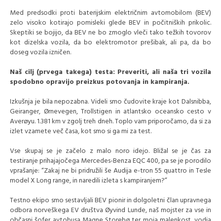
Med predsodki proti baterijskim električnim avtomobilom (BEV)
zelo visoko kotirajo pomisleki glede BEV in počitniških prikolic.
Skeptiki se bojijo, da BEV ne bo zmoglo vleči tako težkih tovorov
kot dizelska vozila, da bo elektromotor prešibak, ali pa, da bo
doseg vozila izničen.
Naš cilj (prvega takega) testa: Preveriti, ali naša tri vozila
spodobno opravijo preizkus potovanja in kampiranja.
Izkušnja je bila nepozabna. Videli smo čudovite kraje kot Dalsnibba,
Geiranger, Ørnevegen, Trollstigen in atlantsko oceansko cesto v
Averøyu. 1.381 km v zgolj treh dneh. Toplo vam priporočamo, da si za
izlet vzamete več časa, kot smo si ga mi za test.
Vse skupaj se je začelo z malo noro idejo. Bližal se je čas za
testiranje prihajajočega Mercedes-Benza EQC 400, pa se je porodilo
vprašanje: “Zakaj ne bi pridružili še Audija e-tron 55 quattro in Tesle
model X Long range, in naredili izleta s kampiranjem?”
Testno ekipo smo sestavljali BEV pionir in dolgoletni član upravnega
odbora norveškega EV društva Øyvind Lunde, naš mojster za vse in
občasni šofer avtobusa Magne Storebø ter moja malenkost, vodja