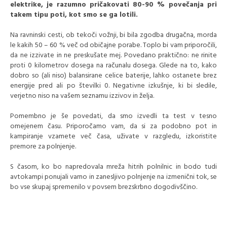
elektrike, je razumno pričakovati 80-90 % povečanja pri
takem tipu poti, kot smo se ga lotili.
Na ravninski cesti, ob tekoči vožnji, bi bila zgodba drugačna, morda
le kakih 50 – 60 % več od običajne porabe. Toplo bi vam priporočili,
da ne izzivate in ne preskušate mej. Povedano praktično: ne rinite
proti 0 kilometrov dosega na računalu dosega. Glede na to, kako
dobro so (ali niso) balansirane celice baterije, lahko ostanete brez
energije pred ali po številki 0. Negativne izkušnje, ki bi sledile,
verjetno niso na vašem seznamu izzivov in želja.
Pomembno je še povedati, da smo izvedli ta test v tesno
omejenem času. Priporočamo vam, da si za podobno pot in
kampiranje vzamete več časa, uživate v razgledu, izkoristite
premore za polnjenje.
S časom, ko bo napredovala mreža hitrih polnilnic in bodo tudi
avtokampi ponujali varno in zanesljivo polnjenje na izmenični tok, se
bo vse skupaj spremenilo v povsem brezskrbno dogodivščino.