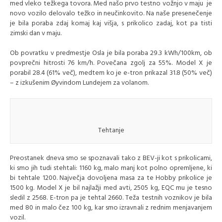
med vleko težkega tovora. Med našo prvo testno vožnjo v maju je
novo vozilo delovalo težko in neučinkovito. Na naše presenečenje
je bila poraba zdaj komaj kaj višja, s prikolico zadaj, kot pa tisti
zimski dan v maju.
Ob povratku v predmestje Osla je bila poraba 29.3 kWh/100km, ob
povprečni hitrosti 76 km/h. Povečana zgolj za 55%. Model X je
porabil 28.4 (61% več), medtem ko je e-tron prikazal 31.8 (50% več)
– z izkušenim Øyvindom Lundejem za volanom.
Tehtanje
Preostanek dneva smo se spoznavali tako z BEV-ji kot s prikolicami,
ki smo jih tudi stehtali: 1160 kg, malo manj kot polno opremljene, ki
bi tehtale 1200. Največja dovoljena masa za te Hobby prikolice je
1500 kg. Model X je bil najlažji med avti, 2505 kg, EQC mu je tesno
sledil z 2568. E-tron pa je tehtal 2660. Teža testnih voznikov je bila
med 80 in malo čez 100 kg, kar smo izravnali z rednim menjavanjem
vozil.