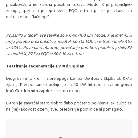
pričakovali, a ne kakšna posebna težava. Model X je prepričljivo
zmagal, spet mu je lepo sledil EQC, e-tron pa se je izkazal za
nekoliko bolj “lačnega”.
Pojasnilo k tabeli: vse ševilke so v kWh/100 km. Model X je imel 45%
nižjo porabo brez prikolice, medtek ko sta EQC in e-tron inmela 46.7
in 47.5%. Povedano obratno, povečanje porabe s prikolico je bilo 82
za model X, 87.7 za EQC in 90.8 % za e-tron.
Testiranje regeneracije EV #drugidan
Drugi dan smo krenili iz prelepega kampa Dønfoss v Skjåku ob 07:15
zjutraj. Prvi postanek: polnjenje na 50 kW hitri polnilnici pri gorski
koči Grotli in hitri zajtrk za testno ekipo.
E-tron je zavračal staro dobro šuko počasno polnjenje, sklicujoč se
na (ne)kakovost ozemljitve. Resetiranje polnilnice ni pomagalo.