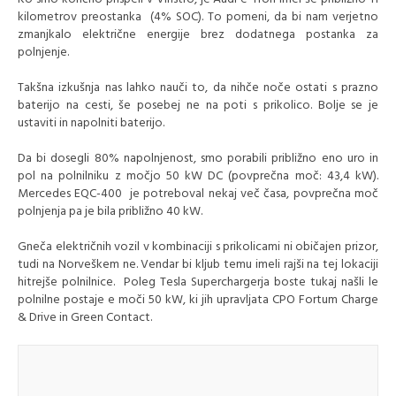
kilometrov preostanka (4% SOC). To pomeni, da bi nam verjetno
zmanjkalo električne energije brez dodatnega postanka za
polnjenje.
Takšna izkušnja nas lahko nauči to, da nihče noče ostati s prazno
baterijo na cesti, še posebej ne na poti s prikolico. Bolje se je
ustaviti in napolniti baterijo.
Da bi dosegli 80% napolnjenost, smo porabili približno eno uro in
pol na polnilniku z močjo 50 kW DC (povprečna moč: 43,4 kW).
Mercedes EQC-400 je potreboval nekaj več časa, povprečna moč
polnjenja pa je bila približno 40 kW.
Gneča električnih vozil v kombinaciji s prikolicami ni običajen prizor,
tudi na Norveškem ne. Vendar bi kljub temu imeli rajši na tej lokaciji
hitrejše polnilnice. Poleg Tesla Superchargerja boste tukaj našli le
polnilne postaje e moči 50 kW, ki jih upravljata CPO Fortum Charge
& Drive in Green Contact.