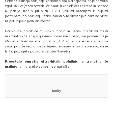
Celotna izkušnja polnjenja s prikolico zna biti naporna, če je na voljo
zgolj 50 kW (razen seveda, če hkrati izkoristiš čas za krepčilni spanec
ali partijo šaha v prikolici). BEV z velikimi baterijami in nujnimi
potrebami po polnjenju lahko naredijo neobvladljive čakalne vrste
na priljubljenih polnilnih mestih.
Učinkovite polnilnice z visoko močjo in večimi polnilnimi mesti
naenkrat so za zdaj v glavnem povezane s Teslo, kar pomeni, da je
Model X daleč najlažje uporabno BEV, ko pripnete še prikolico na
svojo pot. Še več, omrežje Superchargerjev je tako razvejano, da se
lahko popeljete po skoraj celotni Norveški.
Preostalo omrežje ultra-hitrih polnilnic je trenutno še
majhno, a na srečo zanesljivo narašča .
Ionity