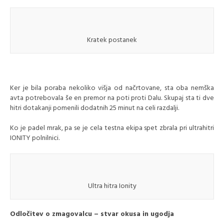
Kratek postanek
Ker je bila poraba nekoliko višja od načrtovane, sta oba nemška
avta potrebovala še en premor na poti proti Dalu. Skupaj sta ti dve
hitri dotakanji pomenili dodatnih 25 minut na celi razdalji.
Ko je padel mrak, pa se je cela testna ekipa spet zbrala pri ultrahitri
IONITY polnilnici.
Ultra hitra Ionity
Odločitev o zmagovalcu – stvar okusa in ugodja