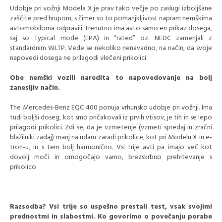
Udobje pri vožnji Modela X je prav tako večje po zaslugi izboljšane
zaščite pred hrupom, s čimer so to pomanjkljivost napram nemškima
avtomobiloma odpravili. Trenutno ima avto samo en prikaz dosega,
saj so Typical mode (EPA) in “rated” oz. NEDC zamenjali z
standardnim WLTP. Vede se nekoliko nenavadno, na način, da svoje
napovedi dosega ne prilagodi vlečeni prikolici.
Obe nemški vozili naredita to napovedovanje na bolj
zanesljiv način.
The Mercedes-Benz EQC 400 ponuja vrhunsko udobje pri vožnji. Ima
tudi boljši doseg, kot smo pričakovali iz prvih vtisov, je tih in se lepo
prilagodi prikolici. Zdi se, da je vzmetenje (vzmeti spredaj in zračni
blažilniki zadaj) manj na udaru zaradi prikolice, kot pri Modelu X in e-
tron-u, in s tem bolj harmonično. Vsi trije avti pa imajo več kot
dovolj moči in omogočajo varno, brezskrbno prehitevanje s
prikolico.
Razsodba? Vsi trije so uspešno prestali test, vsak svojimi
prednostmi in slabostmi. Ko govorimo o povečanju porabe