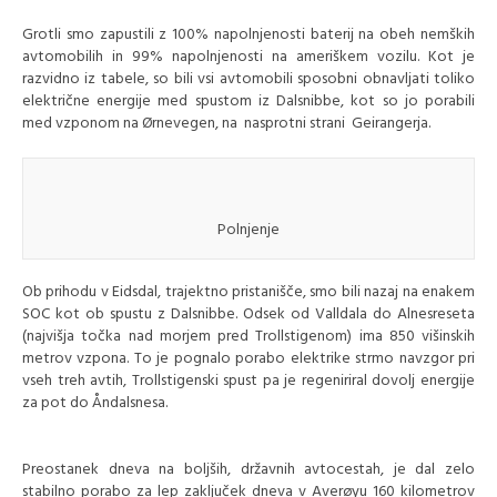
Grotli smo zapustili z 100% napolnjenosti baterij na obeh nemških
avtomobilih in 99% napolnjenosti na ameriškem vozilu. Kot je
razvidno iz tabele, so bili vsi avtomobili sposobni obnavljati toliko
električne energije med spustom iz Dalsnibbe, kot so jo porabili
med vzponom na Ørnevegen, na nasprotni strani Geirangerja.
Polnjenje
Ob prihodu v Eidsdal, trajektno pristanišče, smo bili nazaj na enakem
SOC kot ob spustu z Dalsnibbe. Odsek od Valldala do Alnesreseta
(najvišja točka nad morjem pred Trollstigenom) ima 850 višinskih
metrov vzpona. To je pognalo porabo elektrike strmo navzgor pri
vseh treh avtih, Trollstigenski spust pa je regeniriral dovolj energije
za pot do Åndalsnesa.
Preostanek dneva na boljših, državnih avtocestah, je dal zelo
stabilno porabo za lep zaključek dneva v Averøyu 160 kilometrov