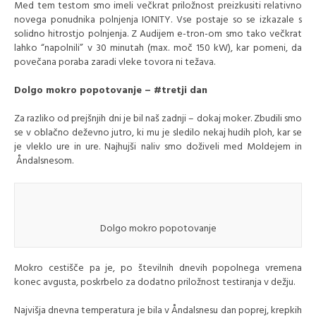
Med tem testom smo imeli večkrat priložnost preizkusiti relativno
novega ponudnika polnjenja IONITY. Vse postaje so se izkazale s
solidno hitrostjo polnjenja. Z Audijem e-tron-om smo tako večkrat
lahko “napolnili” v 30 minutah (max. moč 150 kW), kar pomeni, da
povečana poraba zaradi vleke tovora ni težava.
Dolgo mokro popotovanje – #tretji dan
Za razliko od prejšnjih dni je bil naš zadnji – dokaj moker. Zbudili smo
se v oblačno deževno jutro, ki mu je sledilo nekaj hudih ploh, kar se
je vleklo ure in ure. Najhujši naliv smo doživeli med Moldejem in
Åndalsnesom.
Dolgo mokro popotovanje
Mokro cestišče pa je, po številnih dnevih popolnega vremena
konec avgusta, poskrbelo za dodatno priložnost testiranja v dežju.
Najvišja dnevna temperatura je bila v Åndalsnesu dan poprej, krepkih