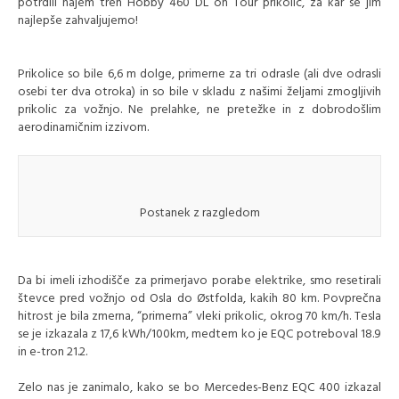
potrdili najem treh Hobby 460 DL on Tour prikolic, za kar se jim
najlepše zahvaljujemo!
Prikolice so bile 6,6 m dolge, primerne za tri odrasle (ali dve odrasli
osebi ter dva otroka) in so bile v skladu z našimi željami zmogljivih
prikolic za vožnjo. Ne prelahke, ne pretežke in z dobrodošlim
aerodinamičnim izzivom.
Postanek z razgledom
Da bi imeli izhodišče za primerjavo porabe elektrike, smo resetirali
števce pred vožnjo od Osla do Østfolda, kakih 80 km. Povprečna
hitrost je bila zmerna, “primerna” vleki prikolic, okrog 70 km/h. Tesla
se je izkazala z 17,6 kWh/100km, medtem ko je EQC potreboval 18.9
in e-tron 21.2.
Zelo nas je zanimalo, kako se bo Mercedes-Benz EQC 400 izkazal