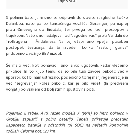
Trije v vrsti
S polnimi baterijami smo se odpravili do slovite razgledne točke
Dalsnibba, nato pa to turističnega vozlišča Gerainger, pa naprej
proti Ørnevegnu do Eidsdala, ter prvega od treh prestopov s
trajektom. Nato smo nadaljevali od “Jagodne vasi” proti Valldalu do
Trollstigena in Åndalsnesa. Na tej etapi smo vpeljali poseben
postopek testiranja, da bi izvedeli, koliko “zastonj goriva”
pridobimo z vožnjo BEV nizdol.
Še malo več, kot ponavadi, smo lahko ugotovili, kadar vlečemo
prikolice! In to kljub temu, da so bile tudi zavore prikolic več v
uporabi, kot bi nam ustrezalo, posledićno torej manj regeneracije in
več “segrevanja” koles prikolic, kar je bilo videti (In predvsem
vonjati) po vsakem od bolj strmih spustov na poti.
Pojasnilo k tabeli: Avti, razen modela X (99%) so hitro polnilco v
Grotliju zapustili s polno baterijo. Tabela prikazuje preostalo
kapaciteto baterije v odstotkih (% SOC) na naštetih kontrolnih
točkah. Celotna pot: 123 km.