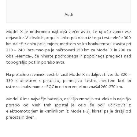
Audi
Model X je nedvomno najboljši vlečni avto, če upoštevamo vse
dejavnike. V idealnih pogojih lahko prikolico iz tega testa vleče 300
km daleč z enim polnjenjem, medtem se ko konkurenta ustavita pri
230 – 240. Razumno pa je načrtovati 250 km za Model X in 200 za
oba »Nemca«, če nimate podrobnega in popolnega pregleda nad
topografijo poti in porabo avta.
Na pretežno ravninski cesti bi znal Model X nadaljevati vse do 320 –
330 kilometrov s prikolico, primerljivo testni, medtem kot bi
ustrezni maksimum za EQC in e-tron verjetno znašal 260-270 km.
Model X ima največjo baterijo, najvišjo zmogljivost vleke in najnižjo
porabo od vseh treh (postal je celo še bolj učinkovit z
elektromotorjem in krmilnikom iz Modela 3), hkrati pa je dražji od
preostalih dveh.