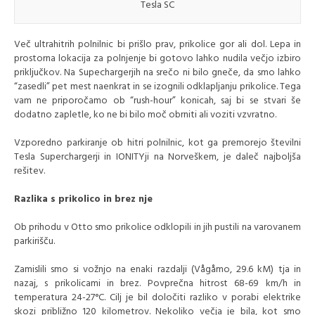
Tesla SC
Več ultrahitrih polnilnic bi prišlo prav, prikolice gor ali dol. Lepa in
prostorna lokacija za polnjenje bi gotovo lahko nudila večjo izbiro
priključkov. Na Supechargerjih na srečo ni bilo gneče, da smo lahko
“zasedli” pet mest naenkrat in se izognili odklapljanju prikolice. Tega
vam ne priporočamo ob “rush-hour” konicah, saj bi se stvari še
dodatno zapletle, ko ne bi bilo moč obrniti ali voziti vzvratno.
Vzporedno parkiranje ob hitri polnilnic, kot ga premorejo številni
Tesla Superchargerji in IONITYji na Norveškem, je daleč najboljša
rešitev.
Razlika s prikolico in brez nje
Ob prihodu v Otto smo prikolice odklopili in jih pustili na varovanem
parkirišču.
Zamislili smo si vožnjo na enaki razdalji (Vågåmo, 29.6 kM) tja in
nazaj, s prikolicami in brez. Povprečna hitrost 68-69 km/h in
temperatura 24-27°C. Cilj je bil določiti razliko v porabi elektrike
skozi približno 120 kilometrov. Nekoliko večja je bila, kot smo