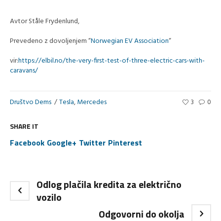
Avtor Ståle Frydenlund,
Prevedeno z dovoljenjem “
Norwegian EV Association
“
vir:
https://elbil.no/the-very-first-test-of-three-electric-cars-with-
caravans/
Društvo Dems
Tesla
,
Mercedes
3
0
SHARE IT
Facebook
Google+
Twitter
Pinterest
Odlog plačila kredita za električno
vozilo
Odgovorni do okolja