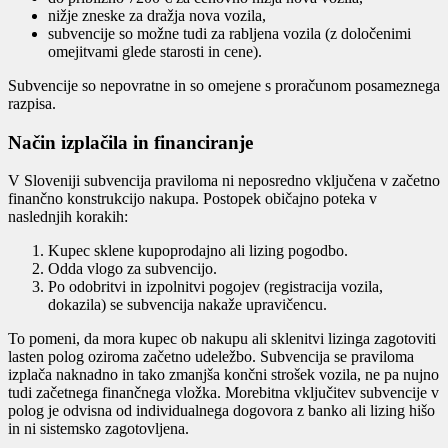
nižje zneske za dražja nova vozila,
subvencije so možne tudi za rabljena vozila (z določenimi
omejitvami glede starosti in cene).
Subvencije so nepovratne in so omejene s proračunom posameznega
razpisa.
Način izplačila in financiranje
V Sloveniji subvencija praviloma ni neposredno vključena v začetno
finančno konstrukcijo nakupa. Postopek običajno poteka v
naslednjih korakih:
Kupec sklene kupoprodajno ali lizing pogodbo.
Odda vlogo za subvencijo.
Po odobritvi in izpolnitvi pogojev (registracija vozila,
dokazila) se subvencija nakaže upravičencu.
To pomeni, da mora kupec ob nakupu ali sklenitvi lizinga zagotoviti
lasten polog oziroma začetno udeležbo. Subvencija se praviloma
izplača naknadno in tako zmanjša končni strošek vozila, ne pa nujno
tudi začetnega finančnega vložka. Morebitna vključitev subvencije v
polog je odvisna od individualnega dogovora z banko ali lizing hišo
in ni sistemsko zagotovljena.