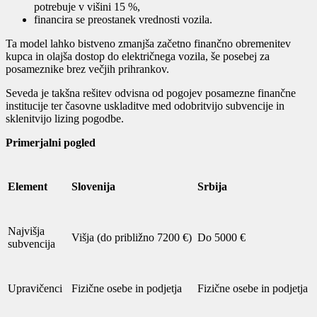
potrebuje v višini 15 %,
financira se preostanek vrednosti vozila.
Ta model lahko bistveno zmanjša začetno finančno obremenitev
kupca in olajša dostop do električnega vozila, še posebej za
posameznike brez večjih prihrankov.
Seveda je takšna rešitev odvisna od pogojev posamezne finančne
institucije ter časovne uskladitve med odobritvijo subvencije in
sklenitvijo lizing pogodbe.
Primerjalni pogled
Element
Slovenija
Srbija
Najvišja
Višja (do približno 7200 €)
Do 5000 €
subvencija
Upravičenci
Fizične osebe in podjetja
Fizične osebe in podjetja