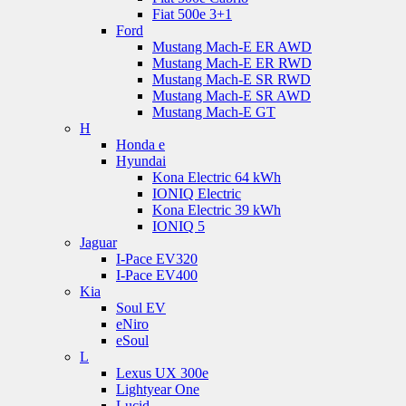
Fiat 500e 3+1
Ford
Mustang Mach-E ER AWD
Mustang Mach-E ER RWD
Mustang Mach-E SR RWD
Mustang Mach-E SR AWD
Mustang Mach-E GT
H
Honda e
Hyundai
Kona Electric 64 kWh
IONIQ Electric
Kona Electric 39 kWh
IONIQ 5
Jaguar
I-Pace EV320
I-Pace EV400
Kia
Soul EV
eNiro
eSoul
L
Lexus UX 300e
Lightyear One
Lucid