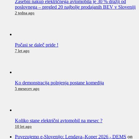
Zasebni nakup električnega avtomobila je 30 % dražji od
poslovnega – pregled 20 najbolje prodajanih BEV v Sloveniji
2 tedna ago
Počasi se daleč pride !
7 let ago
Ko demonstracija polnjenja postane komedija
5 mesecev ago
Koliko stane električni avtomobil na mesec ?
10 let ago
Povezujemo e-Slovenijo: Lendava–Koper 2026 - DEMS
on