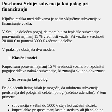
Posebnost Srbije: subvencija kot polog pri
financiranju
Ključna razlika med državama je način vključitve subvencije v
financiranje vozila.
V Srbiji je določen pogoj, da mora biti za izplačilo subvencije
poravnanih najmanj 15 % vrednosti vozila. Pri vozilu v vrednosti
20.000 € to pomeni 3000 € začetne udeležbe.
V praksi pa obstajata dva modela:
Klasični model
Kupec sam poravna najmanj 15 % vrednosti vozila. Po izpolnitvi
pogojev država nakaže subvencijo, ki zmanjša skupno obveznost.
Subvencija kot polog
Pri določenih lizing hišah je mogoče, da odobrena subvencija
predstavlja del pologa ali celoten polog (začetno udeležbo). V tem
primeru:
subvencija v višini do 5000 € šteje kot začetni vložek,
kupec lahko prispeva manj lastnih sredstev ali jih sploh ne