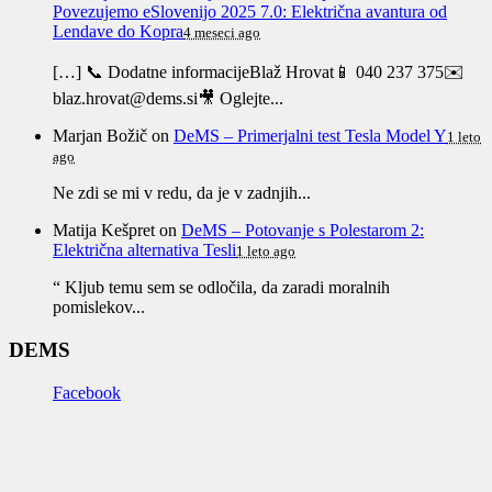
Povezujemo eSlovenijo 2025 7.0: Električna avantura od
Lendave do Kopra
4 meseci ago
[…] 📞 Dodatne informacijeBlaž Hrovat📱 040 237 375✉️
blaz.hrovat@dems.si🎥 Oglejte...
Marjan Božič
on
DeMS – Primerjalni test Tesla Model Y
1 leto
ago
Ne zdi se mi v redu, da je v zadnjih...
Matija Kešpret
on
DeMS – Potovanje s Polestarom 2:
Električna alternativa Tesli
1 leto ago
“ Kljub temu sem se odločila, da zaradi moralnih
pomislekov...
DEMS
Facebook