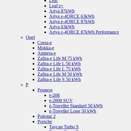
Leaf
Leaf e+
Ariya 87kWh
Ariya e-4ORCE 63kWh
Ariya e-4ORCE 87kWh
Ariya 63kWh
Ariya e-4ORCE 87kWh Performance
Opel
Corsa-e
Mokka-e
Ampera-e
Zafira-e Life M 75 kWh
Zafira-e Life L 50 kWh
Zafira-e Life L 75 kWh
Zafira-e Life M 50 kWh
Zafira-e Life S 50 kWh
P
Peugeot
e-208
e-2008 SUV
e-Traveller Standard 50 kWh
e-Traveller Long 50 kWh
Polestar 2
Porsche
Taycan Turbo S