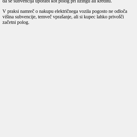
da se subvencija uporabi kot polog pri lizingu ali kreditu.
V praksi namreč o nakupu električnega vozila pogosto ne odloča
višina subvencije, temveč vprašanje, ali si kupec lahko privošči
začetni polog.