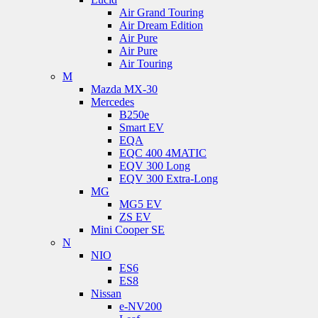
Air Grand Touring
Air Dream Edition
Air Pure
Air Pure
Air Touring
M
Mazda MX-30
Mercedes
B250e
Smart EV
EQA
EQC 400 4MATIC
EQV 300 Long
EQV 300 Extra-Long
MG
MG5 EV
ZS EV
Mini Cooper SE
N
NIO
ES6
ES8
Nissan
e-NV200