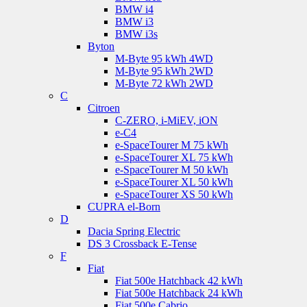
BMW i4
BMW i3
BMW i3s
Byton
M-Byte 95 kWh 4WD
M-Byte 95 kWh 2WD
M-Byte 72 kWh 2WD
C
Citroen
C-ZERO, i-MiEV, iON
e-C4
e-SpaceTourer M 75 kWh
e-SpaceTourer XL 75 kWh
e-SpaceTourer M 50 kWh
e-SpaceTourer XL 50 kWh
e-SpaceTourer XS 50 kWh
CUPRA el-Born
D
Dacia Spring Electric
DS 3 Crossback E-Tense
F
Fiat
Fiat 500e Hatchback 42 kWh
Fiat 500e Hatchback 24 kWh
Fiat 500e Cabrio