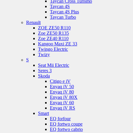
Taycan Cross Turismo
Taycan 4S
Taycan 4S Plus
Taycan Turbo
Renault
ZOE ZE50 R110
Zoe ZE50 R135
Zoe ZE40 R110
Kangoo Maxi ZE 33
Twingo Electric
Twizy
S
Seat Mii Electric
Seres 3
Skoda
Citigo e iV
Enyaq iV 50
Enyaq iV 80
Enyaq iV 80X
Enyaq iV 60
Enyaq iV RS
Smart
EQ forfour
EQ fortwo coupe
EQ fortwo cabrio