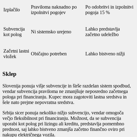
Praviloma naknadno po
Po odobritvi in izpolnitvi
Izplačilo
izpolnitvi pogojev
pogoja 15 %
Subvencija
Lahko predstavlja
Ni sistemsko urejeno
kot polog
začetno udeležbo
Začetni lastni
Običajno potreben
Lahko bistveno nižji
vložek
Sklep
Slovenija ponuja višje subvencije in širše razdelan sistem spodbud,
vendar subvencija praviloma ne zmanjšuje neposredno začetnega
pologa pri financiranju. Kupec mora zagotoviti lastna sredstva in
šele nato prejme nepovratna sredstva.
Srbija sicer ponuja nekoliko nižjo subvencijo, vendar omogoča
večjo fleksibilnost pri financiranju. Možnost, da se subvencija
uporabi kot polog pri lizingu ali kreditu, predstavlja pomembno
prednost, saj lahko bistveno zmanjša začetno finančno oviro pri
nakupu električnega vozila.