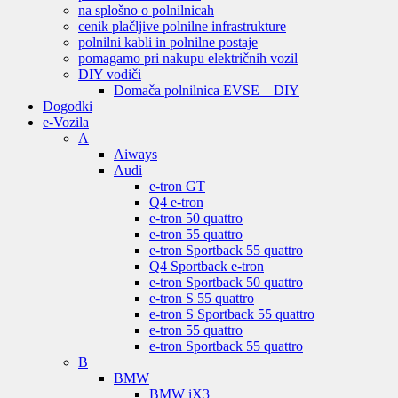
na splošno o polnilnicah
cenik plačljive polnilne infrastrukture
polnilni kabli in polnilne postaje
pomagamo pri nakupu električnih vozil
DIY vodiči
Domača polnilnica EVSE – DIY
Dogodki
e-Vozila
A
Aiways
Audi
e-tron GT
Q4 e-tron
e-tron 50 quattro
e-tron 55 quattro
e-tron Sportback 55 quattro
Q4 Sportback e-tron
e-tron Sportback 50 quattro
e-tron S 55 quattro
e-tron S Sportback 55 quattro
e-tron 55 quattro
e-tron Sportback 55 quattro
B
BMW
BMW iX3