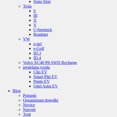
Sono Sion
Tesla
S
III
X
Y
Cybertruck
Roadster
VW
e-up!
e-Golf
ID.3
ID.4
Volvo XC40 P8 AWD Recharge
predelana vozila
Clio EV
Smart Piki EV
Punto EV
Opel Astra EV
Blog
Potopisi
Organizirani dogodki
Novice
Nasveti
Testi