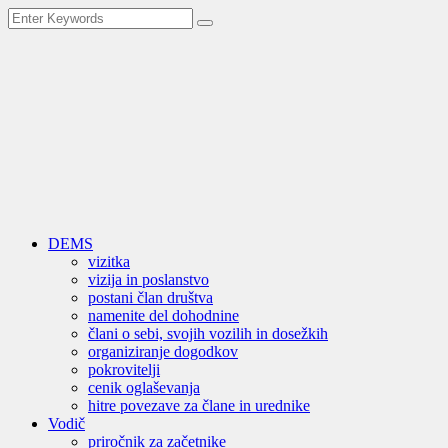
DEMS
vizitka
vizija in poslanstvo
postani član društva
namenite del dohodnine
člani o sebi, svojih vozilih in dosežkih
organiziranje dogodkov
pokrovitelji
cenik oglaševanja
hitre povezave za člane in urednike
Vodič
priročnik za začetnike