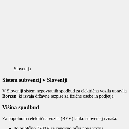
Slovenija
Sistem subvencij v Sloveniji
V Sloveniji sistem nepovratnih spodbud za električna vozila upravlja
Borzen
, ki izvaja državne razpise za fizične osebe in podjetja.
Višina spodbud
Za popolnoma električna vozila (BEV) lahko subvencija znaša:
do približno 7200 € za cenovno nižja nova vozila,