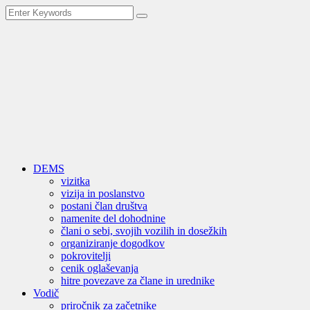
DEMS
vizitka
vizija in poslanstvo
postani član društva
namenite del dohodnine
člani o sebi, svojih vozilih in dosežkih
organiziranje dogodkov
pokrovitelji
cenik oglaševanja
hitre povezave za člane in urednike
Vodič
priročnik za začetnike