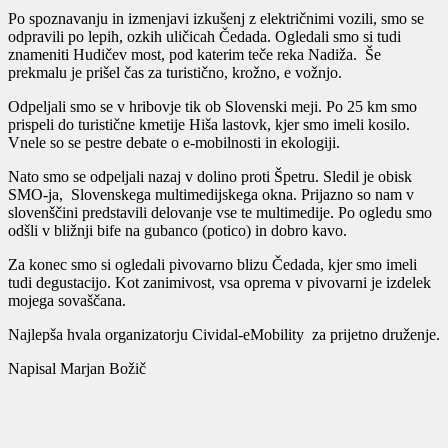
Po spoznavanju in izmenjavi izkušenj z električnimi vozili, smo se
odpravili po lepih, ozkih uličicah Čedada. Ogledali smo si tudi
znameniti Hudičev most, pod katerim teče reka Nadiža. Še
prekmalu je prišel čas za turistično, krožno, e vožnjo.
Odpeljali smo se v hribovje tik ob Slovenski meji. Po 25 km smo
prispeli do turistične kmetije Hiša lastovk, kjer smo imeli kosilo.
Vnele so se pestre debate o e-mobilnosti in ekologiji.
Nato smo se odpeljali nazaj v dolino proti Špetru. Sledil je obisk
SMO-ja, Slovenskega multimedijskega okna. Prijazno so nam v
slovenščini predstavili delovanje vse te multimedije. Po ogledu smo
odšli v bližnji bife na gubanco (potico) in dobro kavo.
Za konec smo si ogledali pivovarno blizu Čedada, kjer smo imeli
tudi degustacijo. Kot zanimivost, vsa oprema v pivovarni je izdelek
mojega sovaščana.
Najlepša hvala organizatorju Cividal-eMobility za prijetno druženje.
Napisal Marjan Božič