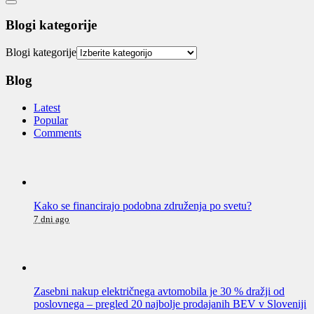
Blogi kategorije
Blogi kategorije
Blog
Latest
Popular
Comments
Kako se financirajo podobna združenja po svetu?
7 dni ago
Zasebni nakup električnega avtomobila je 30 % dražji od
poslovnega – pregled 20 najbolje prodajanih BEV v Sloveniji