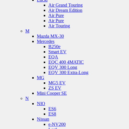
Air Grand Touring
Air Dream Edition
Air Pure
Air Pure
Air Touring
M
Mazda MX-30
Mercedes
B250e
Smart EV
EQA
EQC 400 4MATIC
EQV 300 Long
EQV 300 Extra-Long
MG
MG5 EV
ZS EV
Mini Cooper SE
N
NIO
ES6
ES8
Nissan
e-NV200