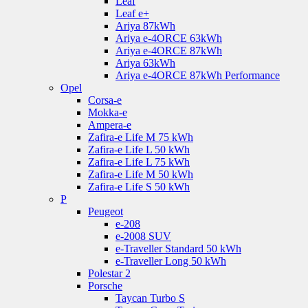
Leaf
Leaf e+
Ariya 87kWh
Ariya e-4ORCE 63kWh
Ariya e-4ORCE 87kWh
Ariya 63kWh
Ariya e-4ORCE 87kWh Performance
Opel
Corsa-e
Mokka-e
Ampera-e
Zafira-e Life M 75 kWh
Zafira-e Life L 50 kWh
Zafira-e Life L 75 kWh
Zafira-e Life M 50 kWh
Zafira-e Life S 50 kWh
P
Peugeot
e-208
e-2008 SUV
e-Traveller Standard 50 kWh
e-Traveller Long 50 kWh
Polestar 2
Porsche
Taycan Turbo S