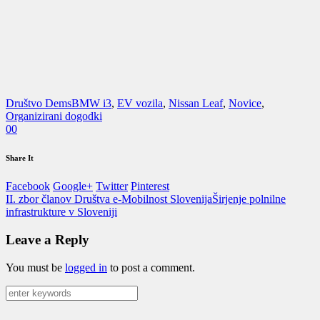
Društvo Dems
BMW i3
,
EV vozila
,
Nissan Leaf
,
Novice
,
Organizirani dogodki
0
0
Share It
Facebook
Google+
Twitter
Pinterest
II. zbor članov Društva e-Mobilnost Slovenija
Širjenje polnilne
infrastrukture v Sloveniji
Leave a Reply
You must be
logged in
to post a comment.