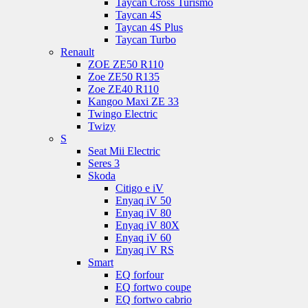
Taycan Cross Turismo
Taycan 4S
Taycan 4S Plus
Taycan Turbo
Renault
ZOE ZE50 R110
Zoe ZE50 R135
Zoe ZE40 R110
Kangoo Maxi ZE 33
Twingo Electric
Twizy
S
Seat Mii Electric
Seres 3
Skoda
Citigo e iV
Enyaq iV 50
Enyaq iV 80
Enyaq iV 80X
Enyaq iV 60
Enyaq iV RS
Smart
EQ forfour
EQ fortwo coupe
EQ fortwo cabrio