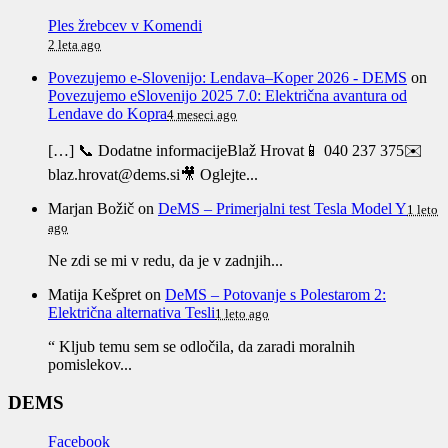
Ples žrebcev v Komendi
2 leta ago
Povezujemo e-Slovenijo: Lendava–Koper 2026 - DEMS
on
Povezujemo eSlovenijo 2025 7.0: Električna avantura od
Lendave do Kopra
4 meseci ago
[…] 📞 Dodatne informacijeBlaž Hrovat📱 040 237 375✉️
blaz.hrovat@dems.si🎥 Oglejte...
Marjan Božič
on
DeMS – Primerjalni test Tesla Model Y
1 leto
ago
Ne zdi se mi v redu, da je v zadnjih...
Matija Kešpret
on
DeMS – Potovanje s Polestarom 2:
Električna alternativa Tesli
1 leto ago
“ Kljub temu sem se odločila, da zaradi moralnih
pomislekov...
DEMS
Facebook