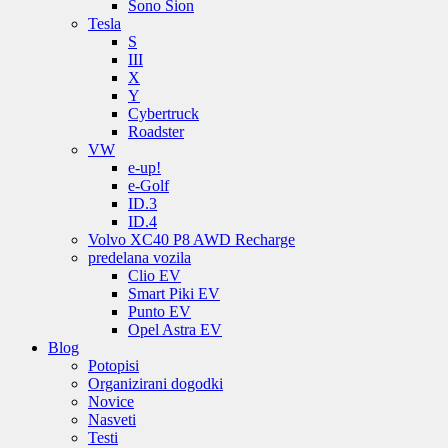
Sono Sion
Tesla
S
III
X
Y
Cybertruck
Roadster
VW
e-up!
e-Golf
ID.3
ID.4
Volvo XC40 P8 AWD Recharge
predelana vozila
Clio EV
Smart Piki EV
Punto EV
Opel Astra EV
Blog
Potopisi
Organizirani dogodki
Novice
Nasveti
Testi