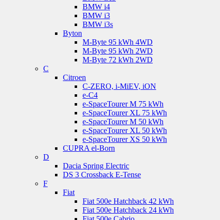
BMW i4
BMW i3
BMW i3s
Byton
M-Byte 95 kWh 4WD
M-Byte 95 kWh 2WD
M-Byte 72 kWh 2WD
C
Citroen
C-ZERO, i-MiEV, iON
e-C4
e-SpaceTourer M 75 kWh
e-SpaceTourer XL 75 kWh
e-SpaceTourer M 50 kWh
e-SpaceTourer XL 50 kWh
e-SpaceTourer XS 50 kWh
CUPRA el-Born
D
Dacia Spring Electric
DS 3 Crossback E-Tense
F
Fiat
Fiat 500e Hatchback 42 kWh
Fiat 500e Hatchback 24 kWh
Fiat 500e Cabrio