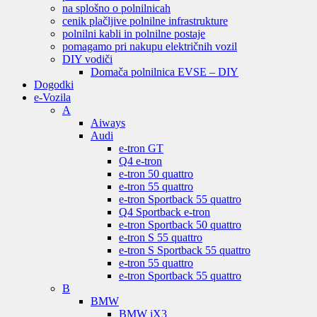
na splošno o polnilnicah
cenik plačljive polnilne infrastrukture
polnilni kabli in polnilne postaje
pomagamo pri nakupu električnih vozil
DIY vodiči
Domača polnilnica EVSE – DIY
Dogodki
e-Vozila
A
Aiways
Audi
e-tron GT
Q4 e-tron
e-tron 50 quattro
e-tron 55 quattro
e-tron Sportback 55 quattro
Q4 Sportback e-tron
e-tron Sportback 50 quattro
e-tron S 55 quattro
e-tron S Sportback 55 quattro
e-tron 55 quattro
e-tron Sportback 55 quattro
B
BMW
BMW iX3