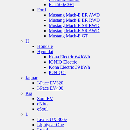
Fiat 500e 3+1
Ford
Mustang Mach-E ER AWD
Mustang Mach-E ER RWD
Mustang Mach-E SR RWD
Mustang Mach-E SR AWD
Mustang Mach-E GT
H
Honda e
Hyundai
Kona Electric 64 kWh
IONIQ Electric
Kona Electric 39 kWh
IONIQ 5
Jaguar
I-Pace EV320
I-Pace EV400
Kia
Soul EV
eNiro
eSoul
L
Lexus UX 300e
Lightyear One
Lucid