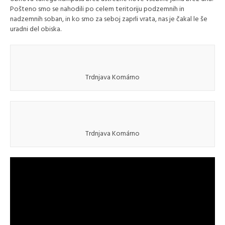
Pošteno smo se nahodili po celem teritoriju podzemnih in
nadzemnih soban, in ko smo za seboj zaprli vrata, nas je čakal le še
uradni del obiska.
Trdnjava Komárno
Trdnjava Komárno