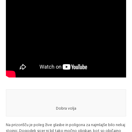
Dobra volja
Na prizorišču je poleg žive glasbe in poligona za najmlajše bilo nekaj
stojnic. Dogodek sicer ni bil tako močno obiskan, kot so običajno