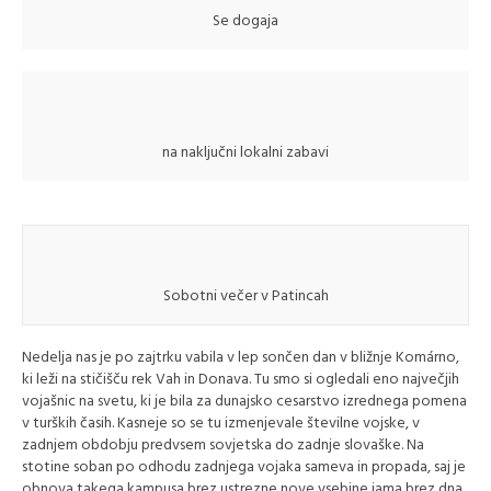
Se dogaja
na naključni lokalni zabavi
Sobotni večer v Patincah
Nedelja nas je po zajtrku vabila v lep sončen dan v bližnje Komárno,
ki leži na stičišču rek Vah in Donava. Tu smo si ogledali eno največjih
vojašnic na svetu, ki je bila za dunajsko cesarstvo izrednega pomena
v turških časih. Kasneje so se tu izmenjevale številne vojske, v
zadnjem obdobju predvsem sovjetska do zadnje slovaške. Na
stotine soban po odhodu zadnjega vojaka sameva in propada, saj je
obnova takega kampusa brez ustrezne nove vsebine jama brez dna.