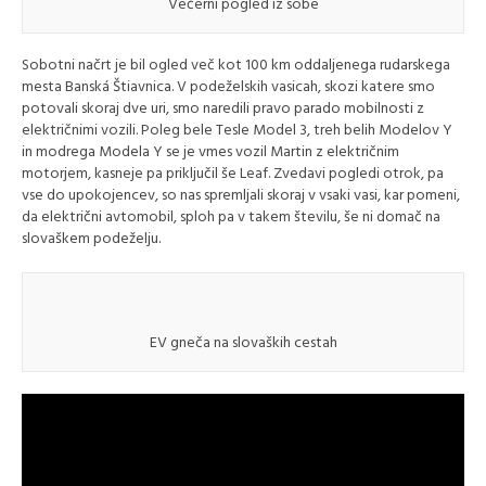
Večerni pogled iz sobe
Sobotni načrt je bil ogled več kot 100 km oddaljenega rudarskega
mesta Banská Štiavnica. V podeželskih vasicah, skozi katere smo
potovali skoraj dve uri, smo naredili pravo parado mobilnosti z
električnimi vozili. Poleg bele Tesle Model 3, treh belih Modelov Y
in modrega Modela Y se je vmes vozil Martin z električnim
motorjem, kasneje pa priključil še Leaf. Zvedavi pogledi otrok, pa
vse do upokojencev, so nas spremljali skoraj v vsaki vasi, kar pomeni,
da električni avtomobil, sploh pa v takem številu, še ni domač na
slovaškem podeželju.
EV gneča na slovaških cestah