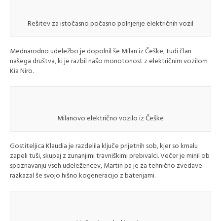
Rešitev za istočasno počasno polnjenje električnih vozil
Mednarodno udeležbo je dopolnil še Milan iz Češke, tudi član
našega društva, ki je razbil našo monotonost z električnim vozilom
Kia Niro.
Milanovo električno vozilo iz Češke
Gostiteljica Klaudia je razdelila ključe prijetnih sob, kjer so kmalu
zapeli tuši, skupaj z zunanjimi travniškimi prebivalci. Večer je minil ob
spoznavanju vseh udeležencev, Martin pa je za tehnično zvedave
razkazal še svojo hišno kogeneracijo z baterijami.