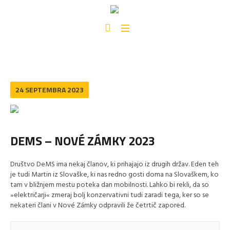
24 SEPTEMBRA 2023
DEMS – NOVÉ ZÁMKY 2023
Društvo DeMS ima nekaj članov, ki prihajajo iz drugih držav. Eden teh
je tudi Martin iz Slovaške, ki nas redno gosti doma na Slovaškem, ko
tam v bližnjem mestu poteka dan mobilnosti. Lahko bi rekli, da so
»električarji« zmeraj bolj konzervativni tudi zaradi tega, ker so se
nekateri člani v Nové Zámky odpravili že četrtič zapored.