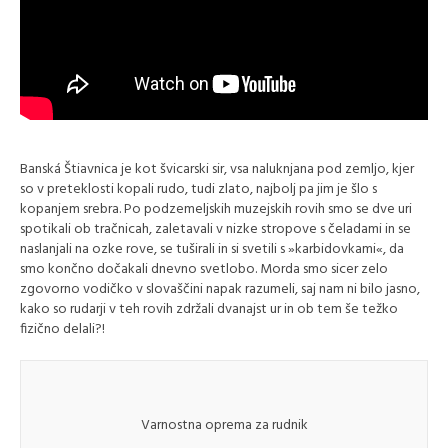
Banská Štiavnica je kot švicarski sir, vsa naluknjana pod zemljo, kjer
so v preteklosti kopali rudo, tudi zlato, najbolj pa jim je šlo s
kopanjem srebra. Po podzemeljskih muzejskih rovih smo se dve uri
spotikali ob tračnicah, zaletavali v nizke stropove s čeladami in se
naslanjali na ozke rove, se tuširali in si svetili s »karbidovkami«, da
smo končno dočakali dnevno svetlobo. Morda smo sicer zelo
zgovorno vodičko v slovaščini napak razumeli, saj nam ni bilo jasno,
kako so rudarji v teh rovih zdržali dvanajst ur in ob tem še težko
fizično delali?!
Varnostna oprema za rudnik