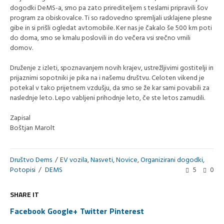
dogodki DeMS-a, smo pa zato prirediteljem s teslami pripravili šov
program za obiskovalce. Ti so radovedno spremljali usklajene plesne
gibe in si prišli ogledat avtomobile. Ker nas je čakalo še 500 km poti
do doma, smo se kmalu poslovili in do večera vsi srečno vrnili
domov.
Druženje z izleti, spoznavanjem novih krajev, ustrežljivimi gostitelji in
prijaznimi sopotniki je pika na i našemu društvu. Celoten vikend je
potekal v tako prijetnem vzdušju, da smo se že kar sami povabili za
naslednje leto. Lepo vabljeni prihodnje leto, če ste letos zamudili.
Zapisal
Boštjan Marolt
Društvo Dems
EV vozila
,
Nasveti
,
Novice
,
Organizirani dogodki
,
Potopisi
DEMS
5
0
SHARE IT
Facebook
Google+
Twitter
Pinterest