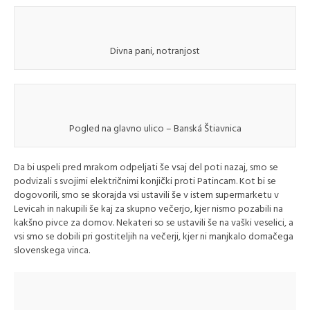
Divna pani, notranjost
Pogled na glavno ulico – Banská Štiavnica
Da bi uspeli pred mrakom odpeljati še vsaj del poti nazaj, smo se
podvizali s svojimi električnimi konjički proti Patincam. Kot bi se
dogovorili, smo se skorajda vsi ustavili še v istem supermarketu v
Levicah in nakupili še kaj za skupno večerjo, kjer nismo pozabili na
kakšno pivce za domov. Nekateri so se ustavili še na vaški veselici, a
vsi smo se dobili pri gostiteljih na večerji, kjer ni manjkalo domačega
slovenskega vinca.