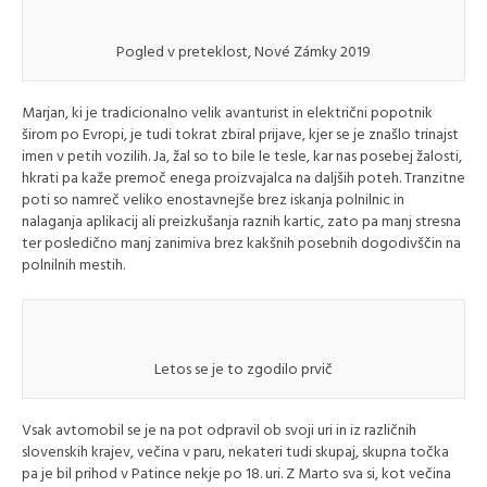
Pogled v preteklost, Nové Zámky 2019
Marjan, ki je tradicionalno velik avanturist in električni popotnik
širom po Evropi, je tudi tokrat zbiral prijave, kjer se je znašlo trinajst
imen v petih vozilih. Ja, žal so to bile le tesle, kar nas posebej žalosti,
hkrati pa kaže premoč enega proizvajalca na daljših poteh. Tranzitne
poti so namreč veliko enostavnejše brez iskanja polnilnic in
nalaganja aplikacij ali preizkušanja raznih kartic, zato pa manj stresna
ter posledično manj zanimiva brez kakšnih posebnih dogodivščin na
polnilnih mestih.
Letos se je to zgodilo prvič
Vsak avtomobil se je na pot odpravil ob svoji uri in iz različnih
slovenskih krajev, večina v paru, nekateri tudi skupaj, skupna točka
pa je bil prihod v Patince nekje po 18. uri. Z Marto sva si, kot večina