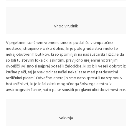
Vhod v rudnik
V prijetnem sončnem vremenu smo se podali še v simpatično
mestece, stisnjeno v ozko dolino, ki je poleg rudarstva imelo še
nekaj obutvenih butikov, ki so spominjali na naš šuštarski Tržič, le da
so bili tu številni lokalčki s skritimi, pravljično urejenimi notranjimi
dvorišči. Mi smo si najprej potešili želodčke, ki so bili veseli dobrot iz
krušne peči, saj je vsak od nas našel nekaj zase med petdesetimi
različnimi picami. Odvečno energijo smo nato sprostili na vzponu v
botanični vrt, ki je ležal okoli mogočnega šolskega centra iz
avstroogrskih časov, nato pa se spustili po glavni ulici skozi mestece.
Sekvoja