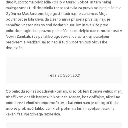
drugih, spotoma privoščila kosilo v Murski Soboti in tam nekaj
malega vmes tudi dopolnila ter se ustavila za pravo polnjenje šele v
Győru na Madžarskem, ki je gostil tudi najine zanamce. Moja
površnost je bila kriva, da z ženo nisva prispela prva, saj naju je
napačno vnesen naslov stal dodatnih 100 km in sva si že pred
prihodom ogledala prazno parkirišče za nedeljski dan e-mobilnosti v
Novih Zamkah. Sva pa lahko ugotovila, da so ti kraji poseljeni
predvsem z Madžari, saj so napisi tudi v notranjosti Slovaške
dvojezični.
Tesla SC Győr, 2021
Ob prihodu so nas pozdravili komarji, ki so ob leni Donavi veliko manj
srbeči kot v naših barjanskih kotlinah. Marjan, kot običajno, nikoli ne
pride brez tehničnih pripomočkov, s katerimi nam je omogočil, da
smo se prek noči lahko vsi hkrati polnili na hišni napeljavi, vsak na
kakšni fazi njegovega razdelilca.