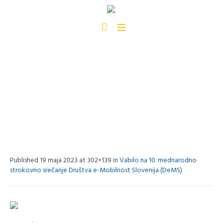
TAB_WEB
Home
/
TAB_web
Published
19 maja 2023
at 302×139 in
Vabilo na 10. mednarodno
strokovno srečanje Društva e-Mobilnost Slovenija (DeMS)