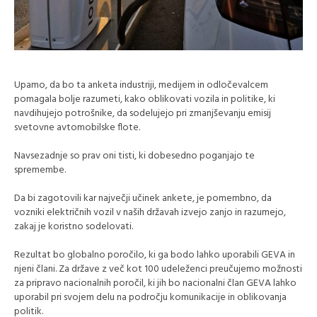
Upamo, da bo ta anketa industriji, medijem in odločevalcem
pomagala bolje razumeti, kako oblikovati vozila in politike, ki
navdihujejo potrošnike, da sodelujejo pri zmanjševanju emisij
svetovne avtomobilske flote.
Navsezadnje so prav oni tisti, ki dobesedno poganjajo te
spremembe.
Da bi zagotovili kar največji učinek ankete, je pomembno, da
vozniki električnih vozil v naših državah izvejo zanjo in razumejo,
zakaj je koristno sodelovati.
Rezultat bo globalno poročilo, ki ga bodo lahko uporabili GEVA in
njeni člani. Za države z več kot 100 udeleženci preučujemo možnosti
za pripravo nacionalnih poročil, ki jih bo nacionalni član GEVA lahko
uporabil pri svojem delu na področju komunikacije in oblikovanja
politik.