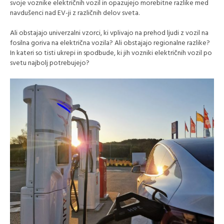
svoje voznike električnih vozil in opazujejo morebitne razlike med
navdušenci nad EV-ji z različnih delov sveta.
Ali obstajajo univerzalni vzorci, ki vplivajo na prehod ljudi z vozil na
fosilna goriva na električna vozila? Ali obstajajo regionalne razlike?
In kateri so tisti ukrepi in spodbude, ki jih vozniki električnih vozil po
svetu najbolj potrebujejo?