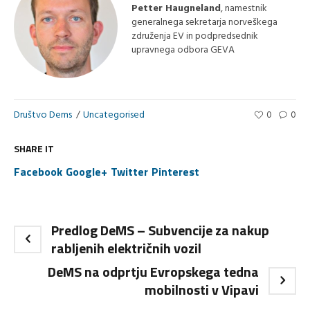
Petter Haugneland
, namestnik
generalnega sekretarja norveškega
združenja EV in podpredsednik
upravnega odbora GEVA
Društvo Dems
Uncategorised
0
0
SHARE IT
Facebook
Google+
Twitter
Pinterest
Predlog DeMS – Subvencije za nakup
rabljenih električnih vozil
DeMS na odprtju Evropskega tedna
mobilnosti v Vipavi