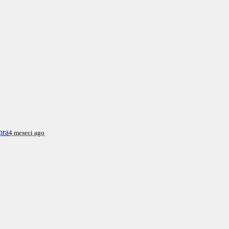
pra
4 meseci ago