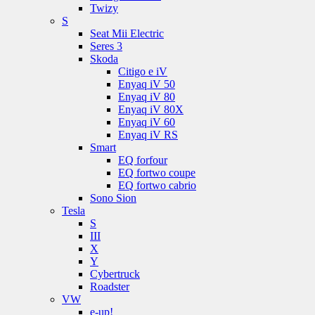
Twizy
S
Seat Mii Electric
Seres 3
Skoda
Citigo e iV
Enyaq iV 50
Enyaq iV 80
Enyaq iV 80X
Enyaq iV 60
Enyaq iV RS
Smart
EQ forfour
EQ fortwo coupe
EQ fortwo cabrio
Sono Sion
Tesla
S
III
X
Y
Cybertruck
Roadster
VW
e-up!