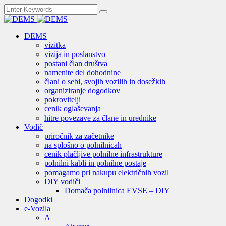
DEMS
vizitka
vizija in poslanstvo
postani član društva
namenite del dohodnine
člani o sebi, svojih vozilih in dosežkih
organiziranje dogodkov
pokrovitelji
cenik oglaševanja
hitre povezave za člane in urednike
Vodič
priročnik za začetnike
na splošno o polnilnicah
cenik plačljive polnilne infrastrukture
polnilni kabli in polnilne postaje
pomagamo pri nakupu električnih vozil
DIY vodiči
Domača polnilnica EVSE – DIY
Dogodki
e-Vozila
A