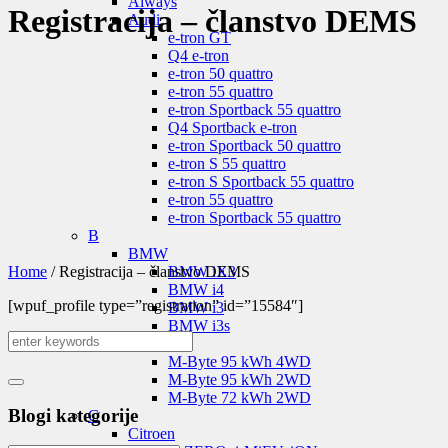
Aiways
Registracija – članstvo DEMS
Audi
e-tron GT
Q4 e-tron
e-tron 50 quattro
e-tron 55 quattro
e-tron Sportback 55 quattro
Q4 Sportback e-tron
e-tron Sportback 50 quattro
e-tron S 55 quattro
e-tron S Sportback 55 quattro
e-tron 55 quattro
e-tron Sportback 55 quattro
B
BMW
Home
/
Registracija – članstvo DEMS
BMW iX3
BMW i4
[wpuf_profile type=”registration” id=”15584″]
BMW i3
BMW i3s
Byton
M-Byte 95 kWh 4WD
M-Byte 95 kWh 2WD
M-Byte 72 kWh 2WD
Blogi kategorije
C
Citroen