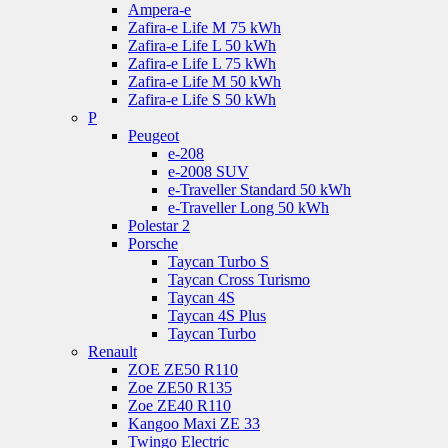
Ampera-e
Zafira-e Life M 75 kWh
Zafira-e Life L 50 kWh
Zafira-e Life L 75 kWh
Zafira-e Life M 50 kWh
Zafira-e Life S 50 kWh
P
Peugeot
e-208
e-2008 SUV
e-Traveller Standard 50 kWh
e-Traveller Long 50 kWh
Polestar 2
Porsche
Taycan Turbo S
Taycan Cross Turismo
Taycan 4S
Taycan 4S Plus
Taycan Turbo
Renault
ZOE ZE50 R110
Zoe ZE50 R135
Zoe ZE40 R110
Kangoo Maxi ZE 33
Twingo Electric