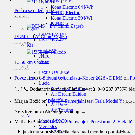
Hyundai
Kona Electric 64 kWh
Počasi se daleč pride !
IONIQ Electric
7 let ago
Kona Electric 39 kWh
IONIQ 5
Jaguar
I-Pace EV320
DEMS – EV Clinic Zagreb
I-Pace EV400
3 leta ago
Kia
Soul EV
eNiro
eSoul
1.350 km s Škodo
L
5 let ago
Lexus UX 300e
Lightyear One
Povezujemo e-Slovenijo: Lendava–Koper 2026 - DEMS
on
Po
Lucid
Air Grand Touring
[…] 📞 Dodatne informacijeBlaž Hrovat📱 040 237 375✉️ blaz
Air Dream Edition
Air Pure
Marjan Božič
on
DeMS – Primerjalni test Tesla Model Y
1 leto 
Air Pure
Air Touring
Ne zdi se mi v redu, da je v zadnjih...
M
Mazda MX-30
Matija Kešpret
on
DeMS – Potovanje s Polestarom 2: Električna 
Mercedes
“ Kljub temu sem se odločila, da zaradi moralnih pomislekov...
B250e