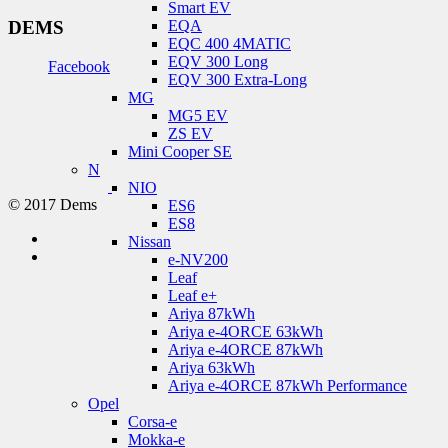
Smart EV
EQA
DEMS
EQC 400 4MATIC
EQV 300 Long
Facebook
EQV 300 Extra-Long
MG
MG5 EV
ZS EV
Mini Cooper SE
N
NIO
© 2017 Dems
ES6
ES8
Nissan
e-NV200
Leaf
Leaf e+
Ariya 87kWh
Ariya e-4ORCE 63kWh
Ariya e-4ORCE 87kWh
Ariya 63kWh
Ariya e-4ORCE 87kWh Performance
Opel
Corsa-e
Mokka-e