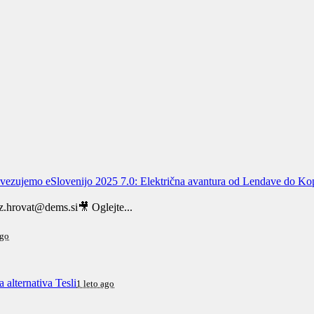
vezujemo eSlovenijo 2025 7.0: Električna avantura od Lendave do Ko
.hrovat@dems.si🎥 Oglejte...
ago
alternativa Tesli
1 leto ago