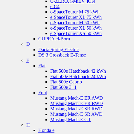
C-ZERO, i-MiEV, iON
e-C4
e-SpaceTourer M 75 kWh
e-SpaceTourer XL 75 kWh
e-SpaceTourer M 50 kWh
e-SpaceTourer XL 50 kWh
e-SpaceTourer XS 50 kWh
CUPRA el-Born
D
Dacia Spring Electric
DS 3 Crossback E-Tense
F
Fiat
Fiat 500e Hatchback 42 kWh
Fiat 500e Hatchback 24 kWh
Fiat 500e Cabrio
Fiat 500e 3+1
Ford
Mustang Mach-E ER AWD
Mustang Mach-E ER RWD
Mustang Mach-E SR RWD
Mustang Mach-E SR AWD
Mustang Mach-E GT
H
Honda e