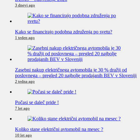
3 dnevi ago
Kako se financirajo podobna združenja po svetu?
1 teden ago
Zasebni nakup električnega avtomobila je 30 % dražji od
poslovnega – pregled 20 najbolje prodajanih BEV v Sloveniji
2 tedna ago
Počasi se daleč pride !
7 let ago
Koliko stane električni avtomobil na mesec ?
10 let ago