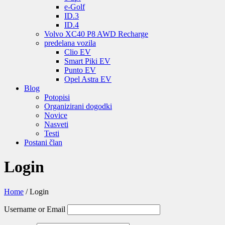
e-Golf
ID.3
ID.4
Volvo XC40 P8 AWD Recharge
predelana vozila
Clio EV
Smart Piki EV
Punto EV
Opel Astra EV
Blog
Potopisi
Organizirani dogodki
Novice
Nasveti
Testi
Postani član
Login
Home
/
Login
Username or Email