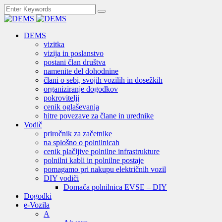
DEMS
vizitka
vizija in poslanstvo
postani član društva
namenite del dohodnine
člani o sebi, svojih vozilih in dosežkih
organiziranje dogodkov
pokrovitelji
cenik oglaševanja
hitre povezave za člane in urednike
Vodič
priročnik za začetnike
na splošno o polnilnicah
cenik plačljive polnilne infrastrukture
polnilni kabli in polnilne postaje
pomagamo pri nakupu električnih vozil
DIY vodiči
Domača polnilnica EVSE – DIY
Dogodki
e-Vozila
A