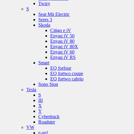
Twizy
S
Seat Mii Electric
Seres 3
Skoda
Citigo e iV
Enyaq iV 50
Enyaq iV 80
Enyaq iV 80X
Enyaq iV 60
Enyaq iV RS
Smart
EQ forfour
EQ fortwo coupe
EQ fortwo cabrio
Sono Sion
Tesla
S
III
X
Y
Cybertruck
Roadster
VW
e-up!