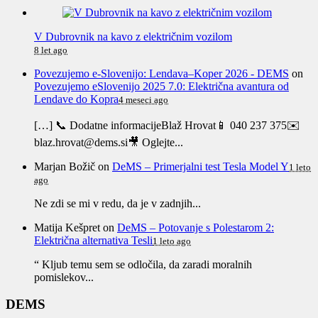
V Dubrovnik na kavo z električnim vozilom
8 let ago
Povezujemo e-Slovenijo: Lendava–Koper 2026 - DEMS
on
Povezujemo eSlovenijo 2025 7.0: Električna avantura od
Lendave do Kopra
4 meseci ago
[…] 📞 Dodatne informacijeBlaž Hrovat📱 040 237 375✉️
blaz.hrovat@dems.si🎥 Oglejte...
Marjan Božič
on
DeMS – Primerjalni test Tesla Model Y
1 leto
ago
Ne zdi se mi v redu, da je v zadnjih...
Matija Kešpret
on
DeMS – Potovanje s Polestarom 2:
Električna alternativa Tesli
1 leto ago
“ Kljub temu sem se odločila, da zaradi moralnih
pomislekov...
DEMS