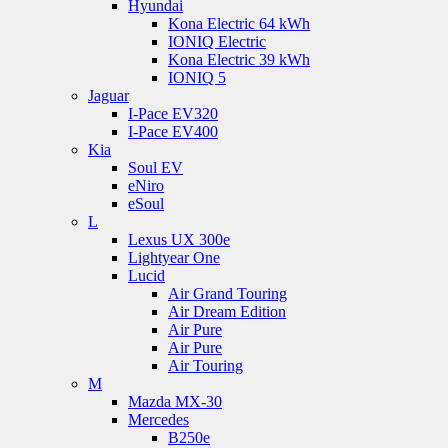
Hyundai
Kona Electric 64 kWh
IONIQ Electric
Kona Electric 39 kWh
IONIQ 5
Jaguar
I-Pace EV320
I-Pace EV400
Kia
Soul EV
eNiro
eSoul
L
Lexus UX 300e
Lightyear One
Lucid
Air Grand Touring
Air Dream Edition
Air Pure
Air Pure
Air Touring
M
Mazda MX-30
Mercedes
B250e