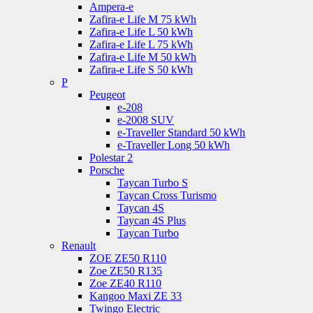
Ampera-e
Zafira-e Life M 75 kWh
Zafira-e Life L 50 kWh
Zafira-e Life L 75 kWh
Zafira-e Life M 50 kWh
Zafira-e Life S 50 kWh
P
Peugeot
e-208
e-2008 SUV
e-Traveller Standard 50 kWh
e-Traveller Long 50 kWh
Polestar 2
Porsche
Taycan Turbo S
Taycan Cross Turismo
Taycan 4S
Taycan 4S Plus
Taycan Turbo
Renault
ZOE ZE50 R110
Zoe ZE50 R135
Zoe ZE40 R110
Kangoo Maxi ZE 33
Twingo Electric