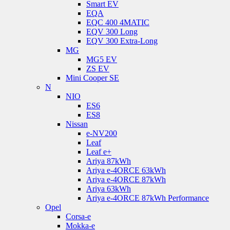
Smart EV
EQA
EQC 400 4MATIC
EQV 300 Long
EQV 300 Extra-Long
MG
MG5 EV
ZS EV
Mini Cooper SE
N
NIO
ES6
ES8
Nissan
e-NV200
Leaf
Leaf e+
Ariya 87kWh
Ariya e-4ORCE 63kWh
Ariya e-4ORCE 87kWh
Ariya 63kWh
Ariya e-4ORCE 87kWh Performance
Opel
Corsa-e
Mokka-e