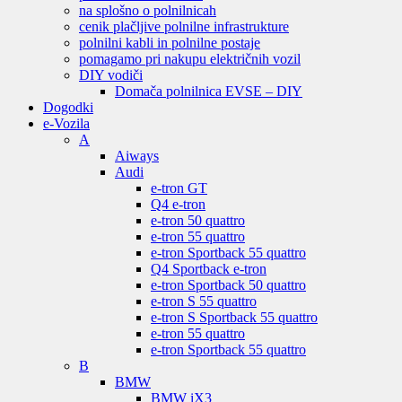
na splošno o polnilnicah
cenik plačljive polnilne infrastrukture
polnilni kabli in polnilne postaje
pomagamo pri nakupu električnih vozil
DIY vodiči
Domača polnilnica EVSE – DIY
Dogodki
e-Vozila
A
Aiways
Audi
e-tron GT
Q4 e-tron
e-tron 50 quattro
e-tron 55 quattro
e-tron Sportback 55 quattro
Q4 Sportback e-tron
e-tron Sportback 50 quattro
e-tron S 55 quattro
e-tron S Sportback 55 quattro
e-tron 55 quattro
e-tron Sportback 55 quattro
B
BMW
BMW iX3