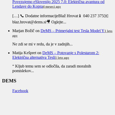
Povezujemo eSlovenijo 2025 7.0: Električna avantura od
Lendave do Kopra
4 meseci ago
[…] 📞 Dodatne informacijeBlaž Hrovat📱 040 237 375✉️
blaz.hrovat@dems.si🎥 Oglejte...
Marjan Božič
on
DeMS – Primerjalni test Tesla Model Y
1 leto
ago
Ne zdi se mi v redu, da je v zadnjih...
Matija Kešpret
on
DeMS – Potovanje s Polestarom 2:
Električna alternativa Tesli
1 leto ago
“ Kljub temu sem se odločila, da zaradi moralnih
pomislekov...
DEMS
Facebook