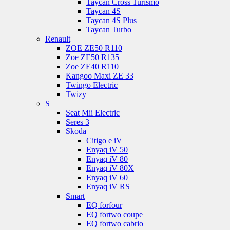
Taycan Cross Turismo
Taycan 4S
Taycan 4S Plus
Taycan Turbo
Renault
ZOE ZE50 R110
Zoe ZE50 R135
Zoe ZE40 R110
Kangoo Maxi ZE 33
Twingo Electric
Twizy
S
Seat Mii Electric
Seres 3
Skoda
Citigo e iV
Enyaq iV 50
Enyaq iV 80
Enyaq iV 80X
Enyaq iV 60
Enyaq iV RS
Smart
EQ forfour
EQ fortwo coupe
EQ fortwo cabrio