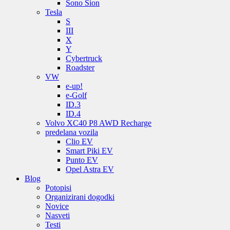
Sono Sion
Tesla
S
III
X
Y
Cybertruck
Roadster
VW
e-up!
e-Golf
ID.3
ID.4
Volvo XC40 P8 AWD Recharge
predelana vozila
Clio EV
Smart Piki EV
Punto EV
Opel Astra EV
Blog
Potopisi
Organizirani dogodki
Novice
Nasveti
Testi