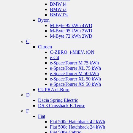
BMW i4
BMW i3
BMW i3s
Byton
M-Byte 95 kWh 4WD
M-Byte 95 kWh 2WD
M-Byte 72 kWh 2WD
C
Citroen
C-ZERO, i-MiEV, iON
e-C4
e-SpaceTourer M 75 kWh
e-SpaceTourer XL 75 kWh
e-SpaceTourer M 50 kWh
e-SpaceTourer XL 50 kWh
e-SpaceTourer XS 50 kWh
CUPRA el-Born
D
Dacia Spring Electric
DS 3 Crossback E-Tense
F
Fiat
Fiat 500e Hatchback 42 kWh
Fiat 500e Hatchback 24 kWh
Fiat 500e Cabrio