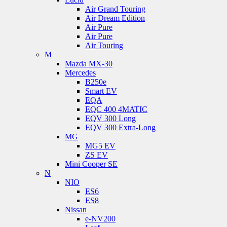
Air Grand Touring
Air Dream Edition
Air Pure
Air Pure
Air Touring
M
Mazda MX-30
Mercedes
B250e
Smart EV
EQA
EQC 400 4MATIC
EQV 300 Long
EQV 300 Extra-Long
MG
MG5 EV
ZS EV
Mini Cooper SE
N
NIO
ES6
ES8
Nissan
e-NV200