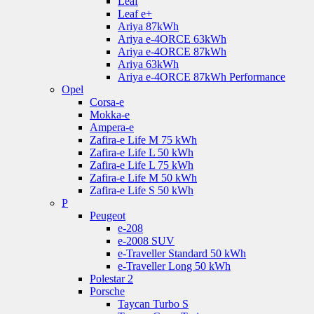
Leaf
Leaf e+
Ariya 87kWh
Ariya e-4ORCE 63kWh
Ariya e-4ORCE 87kWh
Ariya 63kWh
Ariya e-4ORCE 87kWh Performance
Opel
Corsa-e
Mokka-e
Ampera-e
Zafira-e Life M 75 kWh
Zafira-e Life L 50 kWh
Zafira-e Life L 75 kWh
Zafira-e Life M 50 kWh
Zafira-e Life S 50 kWh
P
Peugeot
e-208
e-2008 SUV
e-Traveller Standard 50 kWh
e-Traveller Long 50 kWh
Polestar 2
Porsche
Taycan Turbo S