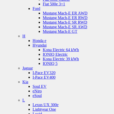
Fiat 500e 3+1
Ford
Mustang Mach-E ER AWD
Mustang Mach-E ER RWD
Mustang Mach-E SR RWD
Mustang Mach-E SR AWD
Mustang Mach-E GT
H
Honda e
Hyundai
Kona Electric 64 kWh
IONIQ Electric
Kona Electric 39 kWh
IONIQ 5
Jaguar
I-Pace EV320
I-Pace EV400
Kia
Soul EV
eNiro
eSoul
L
Lexus UX 300e
Lightyear One
Lucid