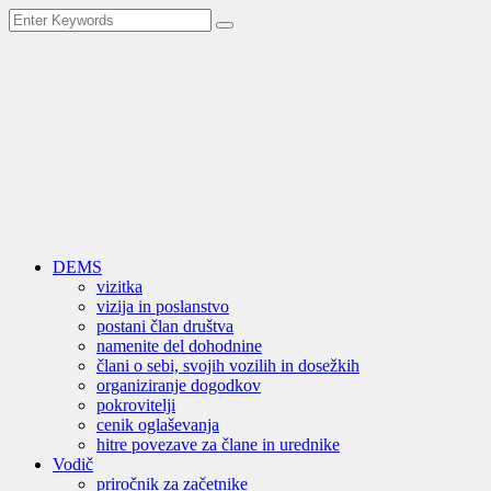
DEMS
vizitka
vizija in poslanstvo
postani član društva
namenite del dohodnine
člani o sebi, svojih vozilih in dosežkih
organiziranje dogodkov
pokrovitelji
cenik oglaševanja
hitre povezave za člane in urednike
Vodič
priročnik za začetnike