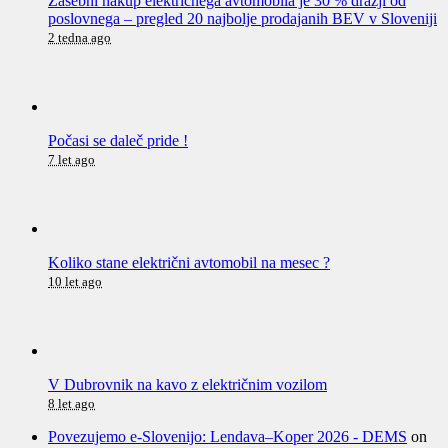
Zasebni nakup električnega avtomobila je 30 % dražji od
poslovnega – pregled 20 najbolje prodajanih BEV v Sloveniji
2 tedna ago
Počasi se daleč pride !
7 let ago
Koliko stane električni avtomobil na mesec ?
10 let ago
V Dubrovnik na kavo z električnim vozilom
8 let ago
Povezujemo e-Slovenijo: Lendava–Koper 2026 - DEMS
on