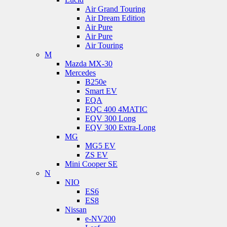
Air Grand Touring
Air Dream Edition
Air Pure
Air Pure
Air Touring
M
Mazda MX-30
Mercedes
B250e
Smart EV
EQA
EQC 400 4MATIC
EQV 300 Long
EQV 300 Extra-Long
MG
MG5 EV
ZS EV
Mini Cooper SE
N
NIO
ES6
ES8
Nissan
e-NV200