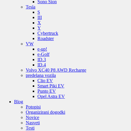
Sono Sion
Tesla
S
III
X
Y
Cybertruck
Roadster
VW
e-up!
e-Golf
ID.3
ID.4
Volvo XC40 P8 AWD Recharge
predelana vozila
Clio EV
Smart Piki EV
Punto EV
Opel Astra EV
Blog
Potopisi
Organizirani dogodki
Novice
Nasveti
Testi