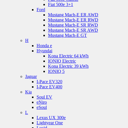
Fiat 500e 3+1
Ford
Mustang Mach-E ER AWD
Mustang Mach-E ER RWD
Mustang Mach-E SR RWD
Mustang Mach-E SR AWD
Mustang Mach-E GT
H
Honda e
Hyundai
Kona Electric 64 kWh
IONIQ Electric
Kona Electric 39 kWh
IONIQ 5
Jaguar
I-Pace EV320
I-Pace EV400
Kia
Soul EV
eNiro
eSoul
L
Lexus UX 300e
Lightyear One
Lucid