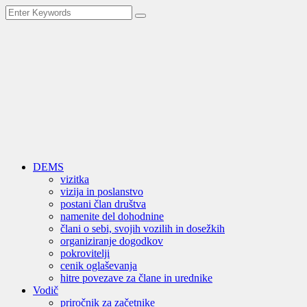
DEMS
vizitka
vizija in poslanstvo
postani član društva
namenite del dohodnine
člani o sebi, svojih vozilih in dosežkih
organiziranje dogodkov
pokrovitelji
cenik oglaševanja
hitre povezave za člane in urednike
Vodič
priročnik za začetnike