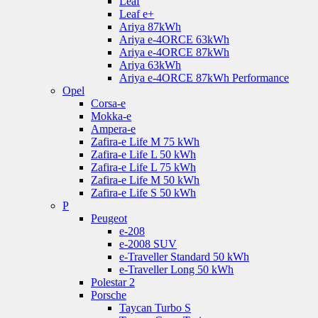
Leaf
Leaf e+
Ariya 87kWh
Ariya e-4ORCE 63kWh
Ariya e-4ORCE 87kWh
Ariya 63kWh
Ariya e-4ORCE 87kWh Performance
Opel
Corsa-e
Mokka-e
Ampera-e
Zafira-e Life M 75 kWh
Zafira-e Life L 50 kWh
Zafira-e Life L 75 kWh
Zafira-e Life M 50 kWh
Zafira-e Life S 50 kWh
P
Peugeot
e-208
e-2008 SUV
e-Traveller Standard 50 kWh
e-Traveller Long 50 kWh
Polestar 2
Porsche
Taycan Turbo S