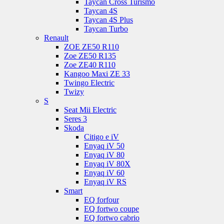
Taycan Cross Turismo
Taycan 4S
Taycan 4S Plus
Taycan Turbo
Renault
ZOE ZE50 R110
Zoe ZE50 R135
Zoe ZE40 R110
Kangoo Maxi ZE 33
Twingo Electric
Twizy
S
Seat Mii Electric
Seres 3
Skoda
Citigo e iV
Enyaq iV 50
Enyaq iV 80
Enyaq iV 80X
Enyaq iV 60
Enyaq iV RS
Smart
EQ forfour
EQ fortwo coupe
EQ fortwo cabrio