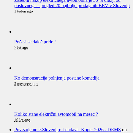
Zasebni nakup električnega avtomobila je 30 % dražji od
poslovnega – pregled 20 najbolje prodajanih BEV v Sloveniji
1 teden ago
Počasi se daleč pride !
7 let ago
Ko demonstracija polnjenja postane komedija
5 mesecev ago
Koliko stane električni avtomobil na mesec ?
10 let ago
Povezujemo e-Slovenijo: Lendava–Koper 2026 - DEMS
on