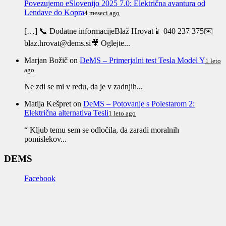
Povezujemo eSlovenijo 2025 7.0: Električna avantura od
Lendave do Kopra
4 meseci ago
[…] 📞 Dodatne informacijeBlaž Hrovat📱 040 237 375✉️
blaz.hrovat@dems.si🎥 Oglejte...
Marjan Božič
on
DeMS – Primerjalni test Tesla Model Y
1 leto
ago
Ne zdi se mi v redu, da je v zadnjih...
Matija Kešpret
on
DeMS – Potovanje s Polestarom 2:
Električna alternativa Tesli
1 leto ago
“ Kljub temu sem se odločila, da zaradi moralnih
pomislekov...
DEMS
Facebook