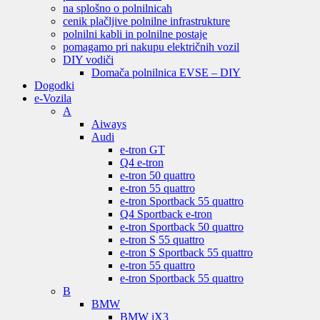
na splošno o polnilnicah
cenik plačljive polnilne infrastrukture
polnilni kabli in polnilne postaje
pomagamo pri nakupu električnih vozil
DIY vodiči
Domača polnilnica EVSE – DIY
Dogodki
e-Vozila
A
Aiways
Audi
e-tron GT
Q4 e-tron
e-tron 50 quattro
e-tron 55 quattro
e-tron Sportback 55 quattro
Q4 Sportback e-tron
e-tron Sportback 50 quattro
e-tron S 55 quattro
e-tron S Sportback 55 quattro
e-tron 55 quattro
e-tron Sportback 55 quattro
B
BMW
BMW iX3