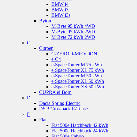
BMW i4
BMW i3
BMW i3s
Byton
M-Byte 95 kWh 4WD
M-Byte 95 kWh 2WD
M-Byte 72 kWh 2WD
C
Citroen
C-ZERO, i-MiEV, iON
e-C4
e-SpaceTourer M 75 kWh
e-SpaceTourer XL 75 kWh
e-SpaceTourer M 50 kWh
e-SpaceTourer XL 50 kWh
e-SpaceTourer XS 50 kWh
CUPRA el-Born
D
Dacia Spring Electric
DS 3 Crossback E-Tense
F
Fiat
Fiat 500e Hatchback 42 kWh
Fiat 500e Hatchback 24 kWh
Fiat 500e Cabrio