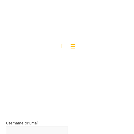
LOGIN
Home
/
Login
Username or Email