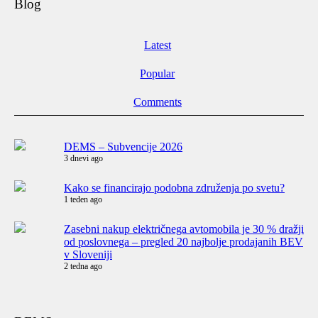
Blog
Latest
Popular
Comments
DEMS – Subvencije 2026
3 dnevi ago
Kako se financirajo podobna združenja po svetu?
1 teden ago
Zasebni nakup električnega avtomobila je 30 % dražji
od poslovnega – pregled 20 najbolje prodajanih BEV
v Sloveniji
2 tedna ago