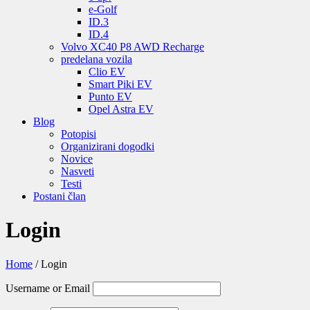
e-Golf
ID.3
ID.4
Volvo XC40 P8 AWD Recharge
predelana vozila
Clio EV
Smart Piki EV
Punto EV
Opel Astra EV
Blog
Potopisi
Organizirani dogodki
Novice
Nasveti
Testi
Postani član
Login
Home
/
Login
Username or Email