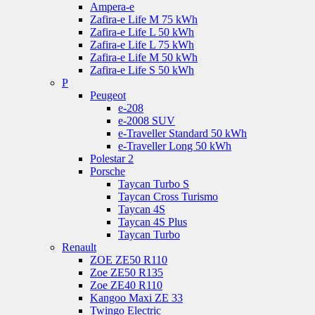
Ampera-e
Zafira-e Life M 75 kWh
Zafira-e Life L 50 kWh
Zafira-e Life L 75 kWh
Zafira-e Life M 50 kWh
Zafira-e Life S 50 kWh
P
Peugeot
e-208
e-2008 SUV
e-Traveller Standard 50 kWh
e-Traveller Long 50 kWh
Polestar 2
Porsche
Taycan Turbo S
Taycan Cross Turismo
Taycan 4S
Taycan 4S Plus
Taycan Turbo
Renault
ZOE ZE50 R110
Zoe ZE50 R135
Zoe ZE40 R110
Kangoo Maxi ZE 33
Twingo Electric