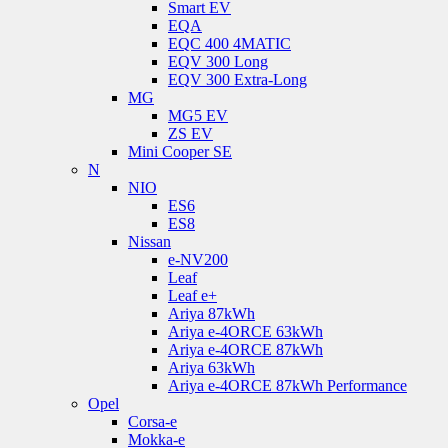
Smart EV
EQA
EQC 400 4MATIC
EQV 300 Long
EQV 300 Extra-Long
MG
MG5 EV
ZS EV
Mini Cooper SE
N
NIO
ES6
ES8
Nissan
e-NV200
Leaf
Leaf e+
Ariya 87kWh
Ariya e-4ORCE 63kWh
Ariya e-4ORCE 87kWh
Ariya 63kWh
Ariya e-4ORCE 87kWh Performance
Opel
Corsa-e
Mokka-e