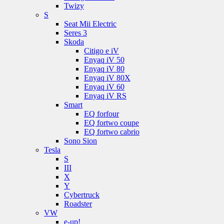
Twizy
S
Seat Mii Electric
Seres 3
Skoda
Citigo e iV
Enyaq iV 50
Enyaq iV 80
Enyaq iV 80X
Enyaq iV 60
Enyaq iV RS
Smart
EQ forfour
EQ fortwo coupe
EQ fortwo cabrio
Sono Sion
Tesla
S
III
X
Y
Cybertruck
Roadster
VW
e-up!