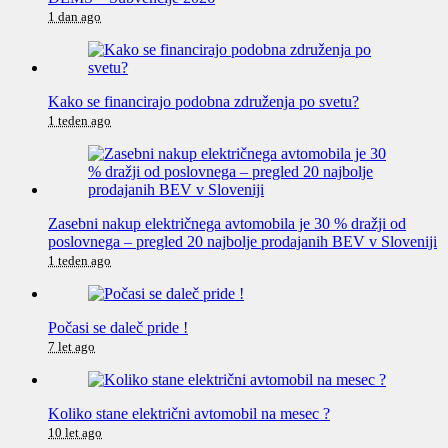
1 dan ago
Kako se financirajo podobna združenja po svetu?
1 teden ago
Zasebni nakup električnega avtomobila je 30 % dražji od
poslovnega – pregled 20 najbolje prodajanih BEV v Sloveniji
1 teden ago
Počasi se daleč pride !
7 let ago
Koliko stane električni avtomobil na mesec ?
10 let ago