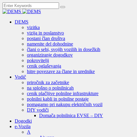
DEMS
vizitka
vizija in poslanstvo
postani član društva
namenite del dohodnine
člani o sebi, svojih vozilih in dosežkih
organiziranje dogodkov
pokrovitelji
cenik oglaševanja
hitre povezave za člane in urednike
Vodič
priročnik za začetnike
na splošno o polnilnicah
cenik plačljive polnilne infrastrukture
polnilni kabli in polnilne postaje
pomagamo pri nakupu električnih vozil
DIY vodiči
Domača polnilnica EVSE – DIY
Dogodki
e-Vozila
A