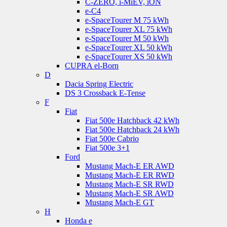
C-ZERO, i-MiEV, iON
e-C4
e-SpaceTourer M 75 kWh
e-SpaceTourer XL 75 kWh
e-SpaceTourer M 50 kWh
e-SpaceTourer XL 50 kWh
e-SpaceTourer XS 50 kWh
CUPRA el-Born
D
Dacia Spring Electric
DS 3 Crossback E-Tense
F
Fiat
Fiat 500e Hatchback 42 kWh
Fiat 500e Hatchback 24 kWh
Fiat 500e Cabrio
Fiat 500e 3+1
Ford
Mustang Mach-E ER AWD
Mustang Mach-E ER RWD
Mustang Mach-E SR RWD
Mustang Mach-E SR AWD
Mustang Mach-E GT
H
Honda e