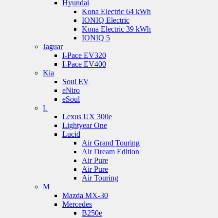
Hyundai
Kona Electric 64 kWh
IONIQ Electric
Kona Electric 39 kWh
IONIQ 5
Jaguar
I-Pace EV320
I-Pace EV400
Kia
Soul EV
eNiro
eSoul
L
Lexus UX 300e
Lightyear One
Lucid
Air Grand Touring
Air Dream Edition
Air Pure
Air Pure
Air Touring
M
Mazda MX-30
Mercedes
B250e