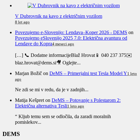
V Dubrovnik na kavo z električnim vozilom
8 let ago
Povezujemo e-Slovenijo: Lendava–Koper 2026 - DEMS
on
Povezujemo eSlovenijo 2025 7.0: Električna avantura od
Lendave do Kopra
4 meseci ago
[…] 📞 Dodatne informacijeBlaž Hrovat📱 040 237 375✉️
blaz.hrovat@dems.si🎥 Oglejte...
Marjan Božič
on
DeMS – Primerjalni test Tesla Model Y
1 leto
ago
Ne zdi se mi v redu, da je v zadnjih...
Matija Kešpret
on
DeMS – Potovanje s Polestarom 2:
Električna alternativa Tesli
1 leto ago
“ Kljub temu sem se odločila, da zaradi moralnih
pomislekov...
DEMS