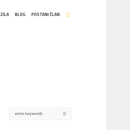
ZILA
BLOG
POSTANI ČLAN
Home
/
Login