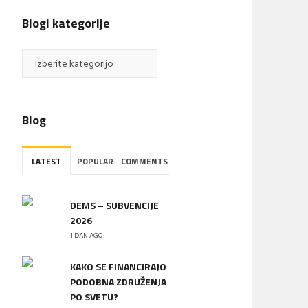
Blogi kategorije
Blogi
kategorije
Blog
LATEST
POPULAR
COMMENTS
DEMS – SUBVENCIJE
2026
1 DAN AGO
KAKO SE FINANCIRAJO
PODOBNA ZDRUŽENJA
PO SVETU?