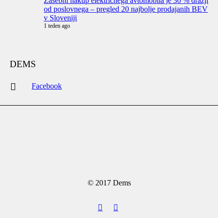
Zasebni nakup električnega avtomobila je 30 % dražji
od poslovnega – pregled 20 najbolje prodajanih BEV
v Sloveniji
1 teden ago
DEMS
Facebook
© 2017 Dems