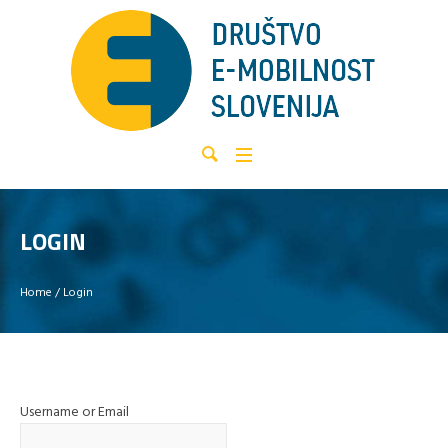
LOGIN
Home
/
Login
Username or Email