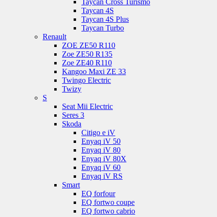
Taycan Cross Turismo
Taycan 4S
Taycan 4S Plus
Taycan Turbo
Renault
ZOE ZE50 R110
Zoe ZE50 R135
Zoe ZE40 R110
Kangoo Maxi ZE 33
Twingo Electric
Twizy
S
Seat Mii Electric
Seres 3
Skoda
Citigo e iV
Enyaq iV 50
Enyaq iV 80
Enyaq iV 80X
Enyaq iV 60
Enyaq iV RS
Smart
EQ forfour
EQ fortwo coupe
EQ fortwo cabrio