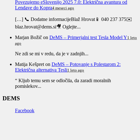
Povezujemo eSlovenijo 2025 7.0: Električna avantura od
Lendave do Kopra
4 meseci ago
[…] 📞 Dodatne informacijeBlaž Hrovat📱 040 237 375✉️
blaz.hrovat@dems.si🎥 Oglejte...
Marjan Božič
on
DeMS – Primerjalni test Tesla Model Y
1 leto
ago
Ne zdi se mi v redu, da je v zadnjih...
Matija Kešpret
on
DeMS – Potovanje s Polestarom 2:
Električna alternativa Tesli
1 leto ago
“ Kljub temu sem se odločila, da zaradi moralnih
pomislekov...
DEMS
Facebook