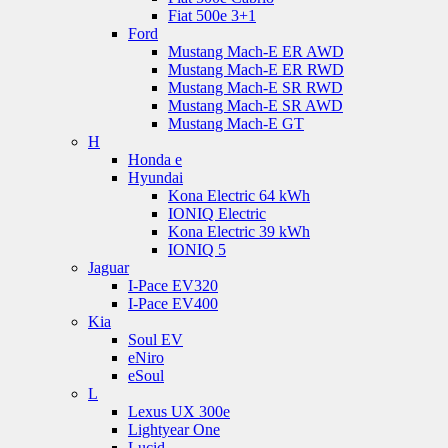
Fiat 500e 3+1
Ford
Mustang Mach-E ER AWD
Mustang Mach-E ER RWD
Mustang Mach-E SR RWD
Mustang Mach-E SR AWD
Mustang Mach-E GT
H
Honda e
Hyundai
Kona Electric 64 kWh
IONIQ Electric
Kona Electric 39 kWh
IONIQ 5
Jaguar
I-Pace EV320
I-Pace EV400
Kia
Soul EV
eNiro
eSoul
L
Lexus UX 300e
Lightyear One
Lucid