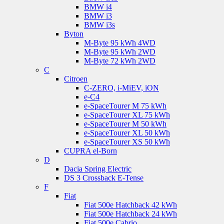
BMW i4
BMW i3
BMW i3s
Byton
M-Byte 95 kWh 4WD
M-Byte 95 kWh 2WD
M-Byte 72 kWh 2WD
C
Citroen
C-ZERO, i-MiEV, iON
e-C4
e-SpaceTourer M 75 kWh
e-SpaceTourer XL 75 kWh
e-SpaceTourer M 50 kWh
e-SpaceTourer XL 50 kWh
e-SpaceTourer XS 50 kWh
CUPRA el-Born
D
Dacia Spring Electric
DS 3 Crossback E-Tense
F
Fiat
Fiat 500e Hatchback 42 kWh
Fiat 500e Hatchback 24 kWh
Fiat 500e Cabrio