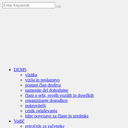
DEMS
vizitka
vizija in poslanstvo
postani član društva
namenite del dohodnine
člani o sebi, svojih vozilih in dosežkih
organiziranje dogodkov
pokrovitelji
cenik oglaševanja
hitre povezave za člane in urednike
Vodič
priročnik za začetnike