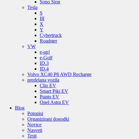
Sono Sion
Tesla
S
III
X
Y
Cybertruck
Roadster
VW
e-up!
e-Golf
ID.3
ID.4
Volvo XC40 P8 AWD Recharge
predelana vozila
Clio EV
Smart Piki EV
Punto EV
Opel Astra EV
Blog
Potopisi
Organizirani dogodki
Novice
Nasveti
Testi