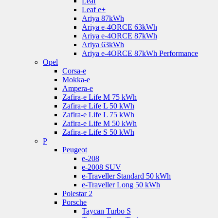
Leaf
Leaf e+
Ariya 87kWh
Ariya e-4ORCE 63kWh
Ariya e-4ORCE 87kWh
Ariya 63kWh
Ariya e-4ORCE 87kWh Performance
Opel
Corsa-e
Mokka-e
Ampera-e
Zafira-e Life M 75 kWh
Zafira-e Life L 50 kWh
Zafira-e Life L 75 kWh
Zafira-e Life M 50 kWh
Zafira-e Life S 50 kWh
P
Peugeot
e-208
e-2008 SUV
e-Traveller Standard 50 kWh
e-Traveller Long 50 kWh
Polestar 2
Porsche
Taycan Turbo S