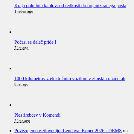
Kraja polnilnih kablov: od redkosti do organiziranega posla
1 teden ago
Počasi se daleč pride !
7 let ago
1000 kilometrov z električnim vozilom v zimskih razmerah
8 let ago
Ples žrebcev v Komendi
2 leta ago
Povezujemo e-Slovenijo: Lendava–Koper 2026 - DEMS
on