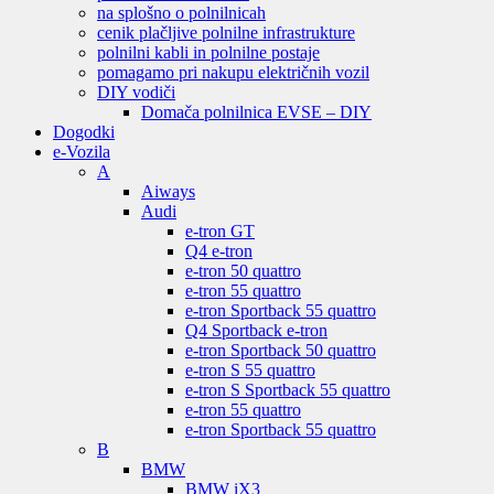
na splošno o polnilnicah
cenik plačljive polnilne infrastrukture
polnilni kabli in polnilne postaje
pomagamo pri nakupu električnih vozil
DIY vodiči
Domača polnilnica EVSE – DIY
Dogodki
e-Vozila
A
Aiways
Audi
e-tron GT
Q4 e-tron
e-tron 50 quattro
e-tron 55 quattro
e-tron Sportback 55 quattro
Q4 Sportback e-tron
e-tron Sportback 50 quattro
e-tron S 55 quattro
e-tron S Sportback 55 quattro
e-tron 55 quattro
e-tron Sportback 55 quattro
B
BMW
BMW iX3