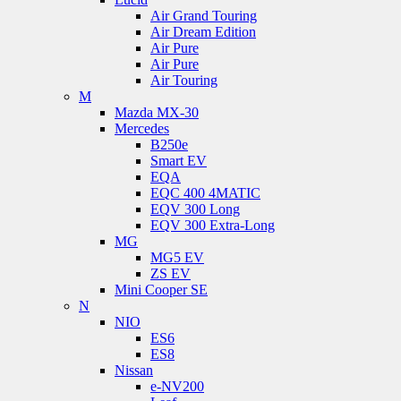
Air Grand Touring
Air Dream Edition
Air Pure
Air Pure
Air Touring
M
Mazda MX-30
Mercedes
B250e
Smart EV
EQA
EQC 400 4MATIC
EQV 300 Long
EQV 300 Extra-Long
MG
MG5 EV
ZS EV
Mini Cooper SE
N
NIO
ES6
ES8
Nissan
e-NV200