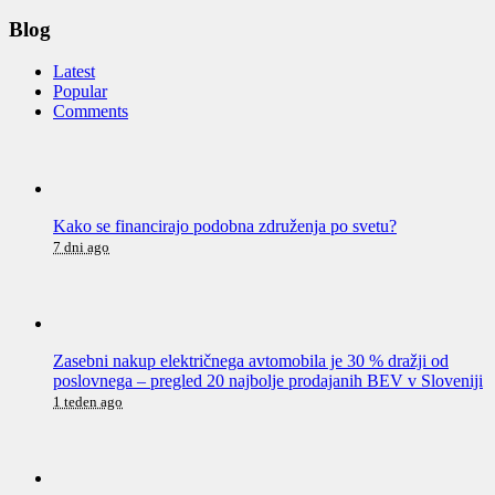
Blog
Latest
Popular
Comments
Kako se financirajo podobna združenja po svetu?
7 dni ago
Zasebni nakup električnega avtomobila je 30 % dražji od
poslovnega – pregled 20 najbolje prodajanih BEV v Sloveniji
1 teden ago