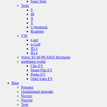
Sono Sion
Tesla
S
III
X
Y
Cybertruck
Roadster
VW
e-up!
e-Golf
ID.3
ID.4
Volvo XC40 P8 AWD Recharge
predelana vozila
Clio EV
Smart Piki EV
Punto EV
Opel Astra EV
Blog
Potopisi
Organizirani dogodki
Novice
Nasveti
Testi