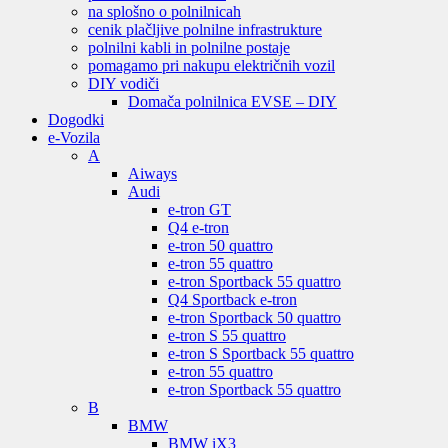
na splošno o polnilnicah
cenik plačljive polnilne infrastrukture
polnilni kabli in polnilne postaje
pomagamo pri nakupu električnih vozil
DIY vodiči
Domača polnilnica EVSE – DIY
Dogodki
e-Vozila
A
Aiways
Audi
e-tron GT
Q4 e-tron
e-tron 50 quattro
e-tron 55 quattro
e-tron Sportback 55 quattro
Q4 Sportback e-tron
e-tron Sportback 50 quattro
e-tron S 55 quattro
e-tron S Sportback 55 quattro
e-tron 55 quattro
e-tron Sportback 55 quattro
B
BMW
BMW iX3