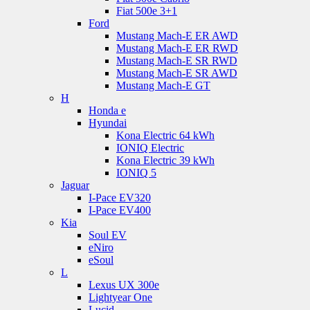
Fiat 500e 3+1
Ford
Mustang Mach-E ER AWD
Mustang Mach-E ER RWD
Mustang Mach-E SR RWD
Mustang Mach-E SR AWD
Mustang Mach-E GT
H
Honda e
Hyundai
Kona Electric 64 kWh
IONIQ Electric
Kona Electric 39 kWh
IONIQ 5
Jaguar
I-Pace EV320
I-Pace EV400
Kia
Soul EV
eNiro
eSoul
L
Lexus UX 300e
Lightyear One
Lucid