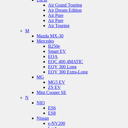
Air Grand Touring
Air Dream Edition
Air Pure
Air Pure
Air Touring
M
Mazda MX-30
Mercedes
B250e
Smart EV
EQA
EQC 400 4MATIC
EQV 300 Long
EQV 300 Extra-Long
MG
MG5 EV
ZS EV
Mini Cooper SE
N
NIO
ES6
ES8
Nissan
e-NV200