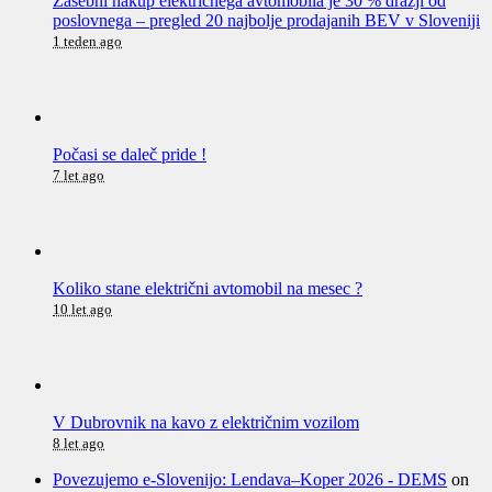
Zasebni nakup električnega avtomobila je 30 % dražji od
poslovnega – pregled 20 najbolje prodajanih BEV v Sloveniji
1 teden ago
Počasi se daleč pride !
7 let ago
Koliko stane električni avtomobil na mesec ?
10 let ago
V Dubrovnik na kavo z električnim vozilom
8 let ago
Povezujemo e-Slovenijo: Lendava–Koper 2026 - DEMS
on