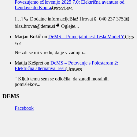
Povezujemo eSlovenijo 2025 7.0: Električna avantura od
Lendave do Kopra
4 meseci ago
[…] 📞 Dodatne informacijeBlaž Hrovat📱 040 237 375✉️
blaz.hrovat@dems.si🎥 Oglejte...
Marjan Božič
on
DeMS – Primerjalni test Tesla Model Y
1 leto
ago
Ne zdi se mi v redu, da je v zadnjih...
Matija Kešpret
on
DeMS – Potovanje s Polestarom 2:
Električna alternativa Tesli
1 leto ago
“ Kljub temu sem se odločila, da zaradi moralnih
pomislekov...
DEMS
Facebook