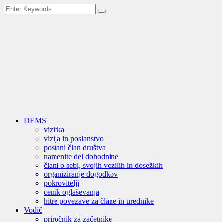
DEMS
vizitka
vizija in poslanstvo
postani član društva
namenite del dohodnine
člani o sebi, svojih vozilih in dosežkih
organiziranje dogodkov
pokrovitelji
cenik oglaševanja
hitre povezave za člane in urednike
Vodič
priročnik za začetnike