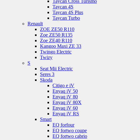
Taycan Cross Turismo
Taycan 4S
Taycan 4S Plus
Taycan Turbo
Renault
ZOE ZE50 R110
Zoe ZE50 R135
Zoe ZE40 R110
Kangoo Maxi ZE 33
Twingo Electric
Twizy
S
Seat Mii Electric
Seres 3
Skoda
Citigo e iV
Enyaq iV 50
Enyaq iV 80
Enyaq iV 80X
Enyaq iV 60
Enyaq iV RS
Smart
EQ forfour
EQ fortwo coupe
EQ fortwo cabrio