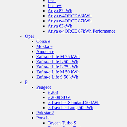
Leaf
Leaf e+
Ariya 87kWh
Ariya e-4ORCE 63kWh
Ariya e-4ORCE 87kWh
Ariya 63kWh
Ariya e-4ORCE 87kWh Performance
Opel
Corsa-e
Mokka-e
Ampera-e
Zafira-e Life M 75 kWh
Zafira-e Life L 50 kWh
Zafira-e Life L 75 kWh
Zafira-e Life M 50 kWh
Zafira-e Life S 50 kWh
P
Peugeot
e-208
e-2008 SUV
e-Traveller Standard 50 kWh
e-Traveller Long 50 kWh
Polestar 2
Porsche
Taycan Turbo S