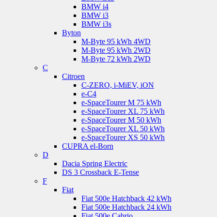
BMW i4
BMW i3
BMW i3s
Byton
M-Byte 95 kWh 4WD
M-Byte 95 kWh 2WD
M-Byte 72 kWh 2WD
C
Citroen
C-ZERO, i-MiEV, iON
e-C4
e-SpaceTourer M 75 kWh
e-SpaceTourer XL 75 kWh
e-SpaceTourer M 50 kWh
e-SpaceTourer XL 50 kWh
e-SpaceTourer XS 50 kWh
CUPRA el-Born
D
Dacia Spring Electric
DS 3 Crossback E-Tense
F
Fiat
Fiat 500e Hatchback 42 kWh
Fiat 500e Hatchback 24 kWh
Fiat 500e Cabrio